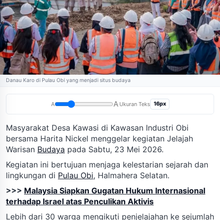
Danau Karo di Pulau Obi yang menjadi situs budaya
A
16px
A
Ukuran Teks
Masyarakat Desa Kawasi di Kawasan Industri Obi
bersama Harita Nickel menggelar kegiatan Jelajah
Warisan
Budaya
pada Sabtu, 23 Mei 2026.
Kegiatan ini bertujuan menjaga kelestarian sejarah dan
lingkungan di
Pulau Obi
, Halmahera Selatan.
>>>
Malaysia Siapkan Gugatan Hukum Internasional
terhadap Israel atas Penculikan Aktivis
Lebih dari 30 warga mengikuti penjelajahan ke sejumlah