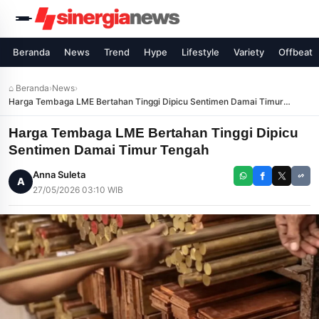
Beranda
News
Trend
Hype
Lifestyle
Variety
Offbeat
⌂ Beranda
›
News
›
Harga Tembaga LME Bertahan Tinggi Dipicu Sentimen Damai Timur
Tengah
Harga Tembaga LME Bertahan Tinggi Dipicu
Sentimen Damai Timur Tengah
Anna Suleta
A
27/05/2026 03:10 WIB