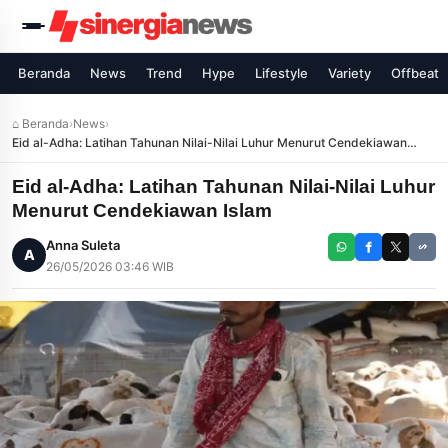
Beranda
News
Trend
Hype
Lifestyle
Variety
Offbeat
⌂ Beranda
›
News
›
Eid al-Adha: Latihan Tahunan Nilai-Nilai Luhur Menurut Cendekiawan
Islam
Eid al-Adha: Latihan Tahunan Nilai-Nilai Luhur
Menurut Cendekiawan Islam
Anna Suleta
A
26/05/2026 03:46 WIB