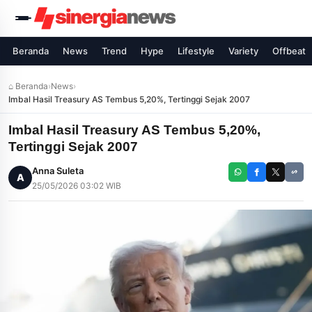
Beranda
News
Trend
Hype
Lifestyle
Variety
Offbeat
⌂ Beranda
›
News
›
Imbal Hasil Treasury AS Tembus 5,20%, Tertinggi Sejak 2007
Imbal Hasil Treasury AS Tembus 5,20%,
Tertinggi Sejak 2007
Anna Suleta
A
25/05/2026 03:02 WIB