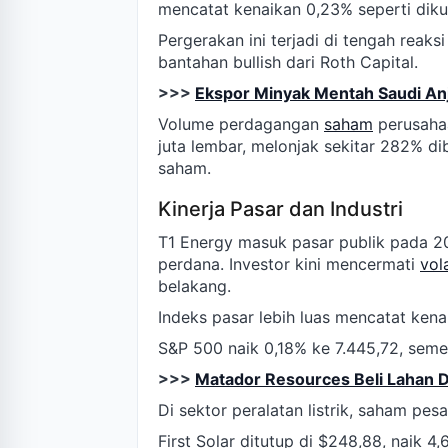
mencatat kenaikan 0,23% seperti dikut
Pergerakan ini terjadi di tengah reaks
bantahan bullish dari Roth Capital.
>>>
Ekspor Minyak Mentah Saudi An
Volume perdagangan
saham
perusahaa
juta lembar, melonjak sekitar 282% di
saham.
Kinerja Pasar dan Industri
T1 Energy masuk pasar publik pada 2
perdana. Investor kini mencermati
vola
belakang.
Indeks pasar lebih luas mencatat ken
S&P 500 naik 0,18% ke 7.445,72, sem
>>>
Matador Resources Beli Lahan De
Di sektor peralatan listrik, saham pe
First Solar ditutup di $248,88, naik 4