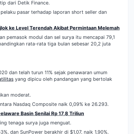
ip dari Detik Finance.
i pelaku pasar terhadap laporan short seller dan
jlok ke Level Terendah Akibat Permintaan Melemah
n pemasok modul dan sel surya itu mencapai 79,1
bandingkan rata-rata tiga bulan sebesar 20,2 juta
020 dan telah turun 11% sejak penawaran umum
tilitas
yang dipicu oleh pandangan yang bertolak
aikan moderat.
entara Nasdaq Composite naik 0,09% ke 26.293.
laware Basin Senilai Rp 17,8 Triliun
saing tenaga surya juga menguat.
,63%, dan SunPower berakhir di $1,07, naik 1,90%.