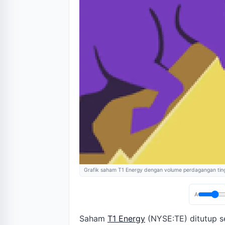
Grafik saham T1 Energy dengan volume perdagangan tin
A
Saham
T1 Energy
(NYSE:TE) ditutup se