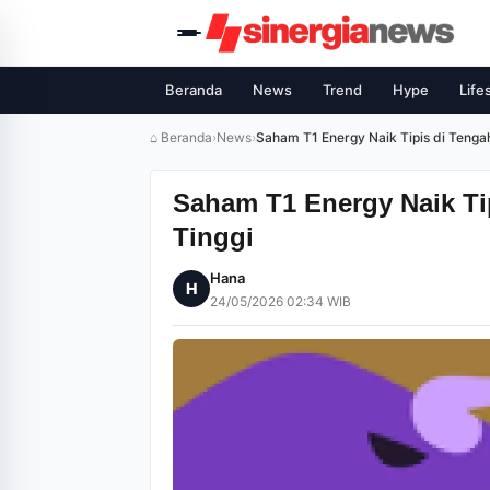
Beranda
News
Trend
Hype
Life
⌂ Beranda
›
News
›
Saham T1 Energy Naik Tipis di Teng
Saham T1 Energy Naik Ti
Tinggi
Hana
H
24/05/2026 02:34 WIB