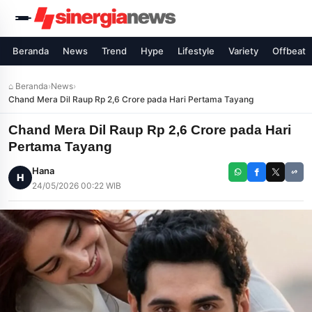
Beranda
News
Trend
Hype
Lifestyle
Variety
Offbeat
⌂ Beranda
›
News
›
Chand Mera Dil Raup Rp 2,6 Crore pada Hari Pertama Tayang
Chand Mera Dil Raup Rp 2,6 Crore pada Hari
Pertama Tayang
Hana
H
24/05/2026 00:22 WIB