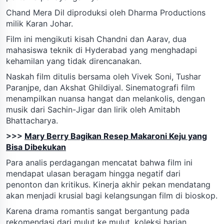
Chand Mera Dil diproduksi oleh Dharma Productions
milik Karan Johar.
Film ini mengikuti kisah Chandni dan Aarav, dua
mahasiswa teknik di Hyderabad yang menghadapi
kehamilan yang tidak direncanakan.
Naskah film ditulis bersama oleh Vivek Soni, Tushar
Paranjpe, dan Akshat Ghildiyal. Sinematografi film
menampilkan nuansa hangat dan melankolis, dengan
musik dari Sachin-Jigar dan lirik oleh Amitabh
Bhattacharya.
>>>
Mary Berry Bagikan Resep Makaroni Keju yang
Bisa Dibekukan
Para analis perdagangan mencatat bahwa film ini
mendapat ulasan beragam hingga negatif dari
penonton dan kritikus. Kinerja akhir pekan mendatang
akan menjadi krusial bagi kelangsungan film di bioskop.
Karena drama romantis sangat bergantung pada
rekomendasi dari mulut ke mulut, koleksi harian