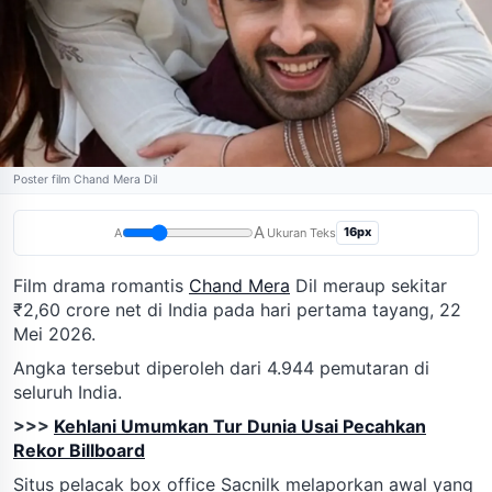
Poster film Chand Mera Dil
A
16px
A
Ukuran Teks
Film drama romantis
Chand Mera
Dil meraup sekitar
₹2,60 crore net di India pada hari pertama tayang, 22
Mei 2026.
Angka tersebut diperoleh dari 4.944 pemutaran di
seluruh India.
>>>
Kehlani Umumkan Tur Dunia Usai Pecahkan
Rekor Billboard
Situs pelacak box office Sacnilk melaporkan awal yang