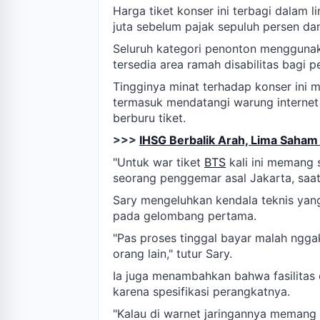
Harga tiket konser ini terbagi dalam l
juta sebelum pajak sepuluh persen dan
Seluruh kategori penonton menggunak
tersedia area ramah disabilitas bagi p
Tingginya minat terhadap konser ini
termasuk mendatangi warung internet 
berburu tiket.
>>>
IHSG Berbalik Arah, Lima Saha
"Untuk war tiket
BTS
kali ini memang s
seorang penggemar asal Jakarta, saat
Sary mengeluhkan kendala teknis ya
pada gelombang pertama.
"Pas proses tinggal bayar malah nggak
orang lain," tutur Sary.
Ia juga menambahkan bahwa fasilitas d
karena spesifikasi perangkatnya.
"Kalau di warnet jaringannya memang l