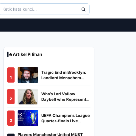
🔥
Artikel Pilihan
Tragic End in Brooklyn:
1
Landlord Menachem
Stark Abducted,
Suffocated, and Left
Who’s Lori Vallow
Burned in a Dumpster
2
Daybell who Represents
Herself in Fourth
Husband's Murder Trial
UEFA Champions League
3
Quarter-finals Live
Streaming: Leg 1
Fixtures, Timings, When
Players Manchester United MUST