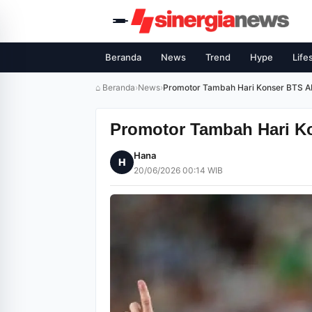
Beranda
News
Trend
Hype
Life
⌂ Beranda
›
News
›
Promotor Tambah Hari Konser BTS A
Promotor Tambah Hari K
Hana
H
20/06/2026 00:14 WIB