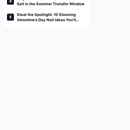
4
And Where To Watch
Sell in the Summer Transfer Window
Steal the Spotlight: 10 Stunning
5
Valentine’s Day Nail Ideas You’ll
Love!