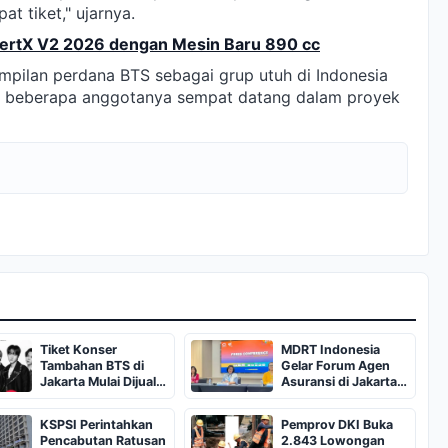
at tiket," ujarnya.
sertX V2 2026 dengan Mesin Baru 890 cc
pilan perdana BTS sebagai grup utuh di Indonesia
lah beberapa anggotanya sempat datang dalam proyek
Tiket Konser
MDRT Indonesia
Tambahan BTS di
Gelar Forum Agen
Jakarta Mulai Dijual
Asuransi di Jakarta
Siang Ini
pada Juli 2026
KSPSI Perintahkan
Pemprov DKI Buka
Pencabutan Ratusan
2.843 Lowongan