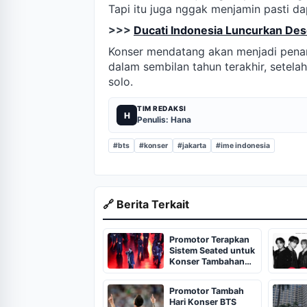
Tapi itu juga nggak menjamin pasti dap
>>>
Ducati Indonesia Luncurkan De
Konser mendatang akan menjadi penam
dalam sembilan tahun terakhir, sete
solo.
TIM REDAKSI
H
Penulis: Hana
#bts
#konser
#jakarta
#ime indonesia
🔗 Berita Terkait
Promotor Terapkan
Sistem Seated untuk
Konser Tambahan
BTS Jakarta
Promotor Tambah
Hari Konser BTS