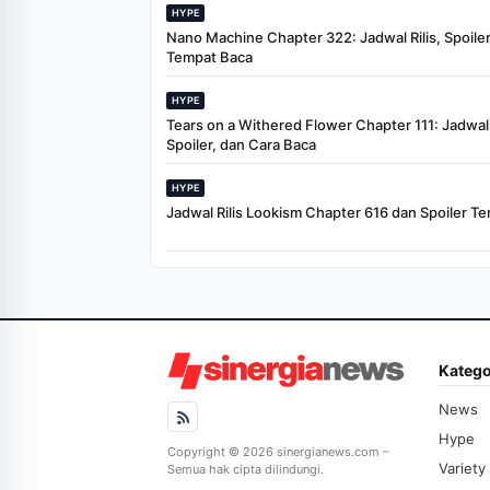
HYPE
Nano Machine Chapter 322: Jadwal Rilis, Spoiler
Tempat Baca
HYPE
Tears on a Withered Flower Chapter 111: Jadwal R
Spoiler, dan Cara Baca
HYPE
Jadwal Rilis Lookism Chapter 616 dan Spoiler Te
Katego
News
Hype
Copyright © 2026 sinergianews.com –
Variety
Semua hak cipta dilindungi.