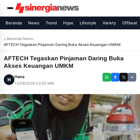
Beranda
News
Trend
Hype
Lifestyle
Variety
Offbeat
⌂ Beranda
›
News
›
AFTECH Tegaskan Pinjaman Daring Buka Akses Keuangan UMKM
AFTECH Tegaskan Pinjaman Daring Buka
Akses Keuangan UMKM
Hana
H
13/06/2026 03:55 WIB