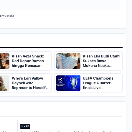
g mustofa
Kisah Veza Snack:
Kisah Eka Budi Utami
Dari Dapur Rumah
Sukses Bawa
hingga Kemasan
Mukena Naeka
Modern Berkat BRI
Tembus Pasar Global
Who’s Lori Vallow
UEFA Champions
Daybell who
League Quarter-
Represents Herself
finals Live
in Fourth Husband's
Streaming: Leg 1
Murder Trial
Fixtures, Timings,
When And Where To
Watch
HYPE