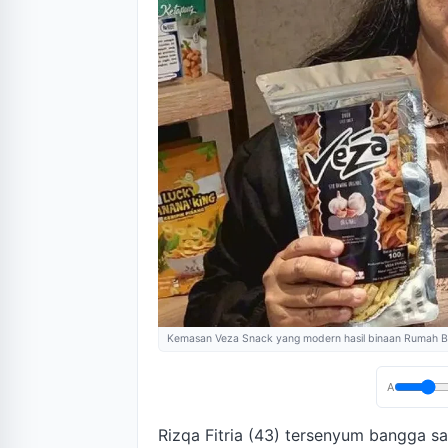
Kemasan Veza Snack yang modern hasil binaan Rumah
A
Rizqa Fitria (43) tersenyum bangga 