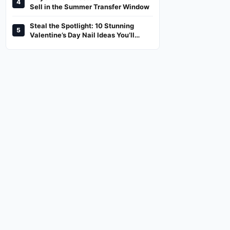
4
And Where To Watch
Sell in the Summer Transfer Window
Steal the Spotlight: 10 Stunning
5
Valentine’s Day Nail Ideas You’ll
Love!