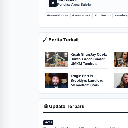
A
Penulis: Anna Suleta
#rumah bumn
#veza snack
#umkm bri
#kentan
🔗 Berita Terkait
Kisah ShanJay Cook:
Bumbu Aceh Buatan
UMKM Tembus
Supermarket
Tragic End in
Brooklyn: Landlord
Menachem Stark
Abducted,
Suffocated, and Left
Burned in a
Dumpster
📰 Update Terbaru
HYPE