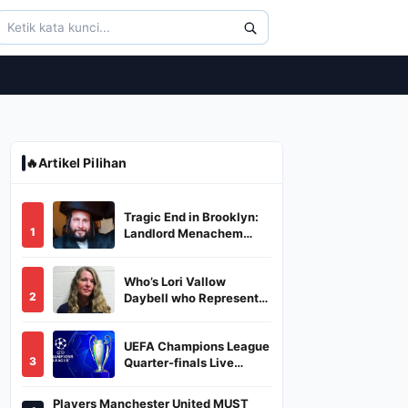
🔥
Artikel Pilihan
Tragic End in Brooklyn:
1
Landlord Menachem
Stark Abducted,
Suffocated, and Left
Who’s Lori Vallow
Burned in a Dumpster
2
Daybell who Represents
Herself in Fourth
Husband's Murder Trial
UEFA Champions League
3
Quarter-finals Live
Streaming: Leg 1
Fixtures, Timings, When
Players Manchester United MUST