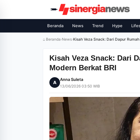
Beranda
News
Trend
Hype
Life
⌂ Beranda
›
News
›
Kisah Veza Snack: Dari Dapur Rumah
Kisah Veza Snack: Dari
Modern Berkat BRI
Anna Suleta
A
13/06/2026 03:50 WIB