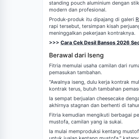
standing pouch aluminium dengan sti
modern dan profesional.
Produk-produk itu dipajang di galeri
R
rapi tersebut, tersimpan kisah perju
meninggalkan pekerjaan kontraknya.
>>>
Cara Cek Desil Bansos 2026 Sec
Berawal dari Iseng
Fitria memulai usaha camilan dari rum
pemasukan tambahan.
"Awalnya iseng, dulu kerja kontrak mu
kontrak terus, butuh tambahan pemasu
Ia sempat berjualan cheesecake dengan
akhirnya stagnan dan berhenti di tah
Fitria kemudian mengikuti berbagai 
mustofa, camilan yang ia sukai.
Ia mulai memproduksi kentang mustofa
untuk jualan kentang mustofa," katany