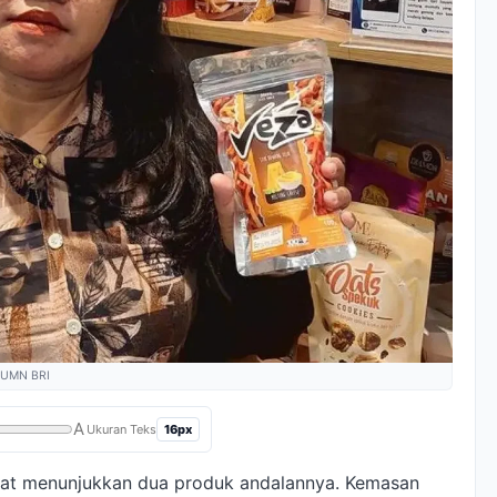
 BUMN BRI
A
16px
Ukuran Teks
saat menunjukkan dua produk andalannya. Kemasan