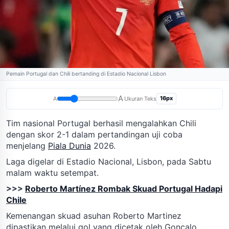
Pemain Portugal dan Chili bertanding di Estadio Nacional Lisbon
A
16px
A
Ukuran Teks
Tim nasional Portugal berhasil mengalahkan Chili
dengan skor 2-1 dalam pertandingan uji coba
menjelang
Piala Dunia
2026.
Laga digelar di Estadio Nacional, Lisbon, pada Sabtu
malam waktu setempat.
>>>
Roberto Martínez Rombak Skuad Portugal Hadapi
Chile
Kemenangan skuad asuhan Roberto Martinez
dipastikan melalui gol yang dicetak oleh Goncalo