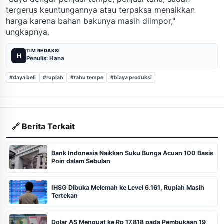
tergerus keuntungannya atau terpaksa menaikkan
harga karena bahan bakunya masih diimpor,"
ungkapnya.
TIM REDAKSI
H
Penulis: Hana
#daya beli
#rupiah
#tahu tempe
#biaya produksi
🔗 Berita Terkait
Bank Indonesia Naikkan Suku Bunga Acuan 100 Basis
Poin dalam Sebulan
IHSG Dibuka Melemah ke Level 6.161, Rupiah Masih
Tertekan
Dolar AS Menguat ke Rp 17.818 pada Pembukaan 19