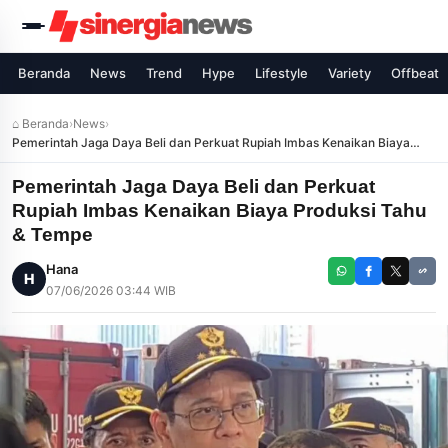
Beranda
News
Trend
Hype
Lifestyle
Variety
Offbeat
⌂ Beranda
›
News
›
Pemerintah Jaga Daya Beli dan Perkuat Rupiah Imbas Kenaikan Biaya
Produksi Tahu & Tempe
Pemerintah Jaga Daya Beli dan Perkuat
Rupiah Imbas Kenaikan Biaya Produksi Tahu
& Tempe
Hana
H
07/06/2026 03:44 WIB