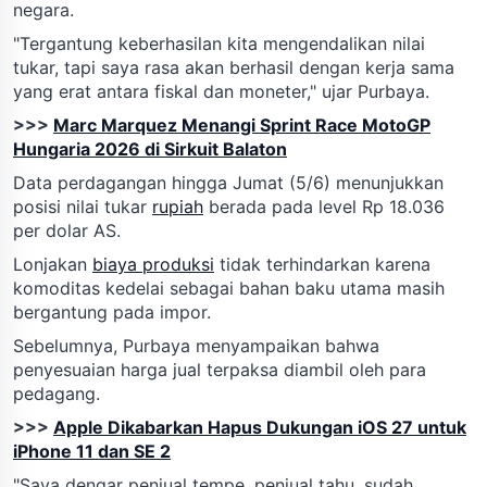
negara.
"Tergantung keberhasilan kita mengendalikan nilai
tukar, tapi saya rasa akan berhasil dengan kerja sama
yang erat antara fiskal dan moneter," ujar Purbaya.
>>>
Marc Marquez Menangi Sprint Race MotoGP
Hungaria 2026 di Sirkuit Balaton
Data perdagangan hingga Jumat (5/6) menunjukkan
posisi nilai tukar
rupiah
berada pada level Rp 18.036
per dolar AS.
Lonjakan
biaya produksi
tidak terhindarkan karena
komoditas kedelai sebagai bahan baku utama masih
bergantung pada impor.
Sebelumnya, Purbaya menyampaikan bahwa
penyesuaian harga jual terpaksa diambil oleh para
pedagang.
>>>
Apple Dikabarkan Hapus Dukungan iOS 27 untuk
iPhone 11 dan SE 2
"Saya dengar penjual tempe, penjual tahu, sudah