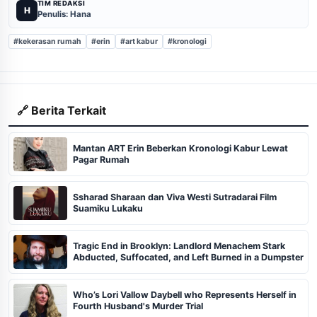
TIM REDAKSI
H
Penulis: Hana
#kekerasan rumah
#erin
#art kabur
#kronologi
🔗 Berita Terkait
Mantan ART Erin Beberkan Kronologi Kabur Lewat
Pagar Rumah
Ssharad Sharaan dan Viva Westi Sutradarai Film
Suamiku Lukaku
Tragic End in Brooklyn: Landlord Menachem Stark
Abducted, Suffocated, and Left Burned in a Dumpster
Who’s Lori Vallow Daybell who Represents Herself in
Fourth Husband's Murder Trial