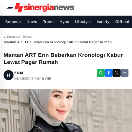
Beranda
News
Trend
Hype
Lifestyle
Variety
Offbeat
⌂ Beranda
›
News
›
Mantan ART Erin Beberkan Kronologi Kabur Lewat Pagar Rumah
Mantan ART Erin Beberkan Kronologi Kabur
Lewat Pagar Rumah
Hana
H
04/06/2026 04:16 WIB