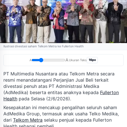
Ilustrasi divestasi saham Telkom Metra ke Fullerton Health
A
16px
A
Ukuran Teks
PT Multimedia Nusantara atau Telkom Metra secara
resmi menandatangani Perjanjian Jual Beli terkait
divestasi penuh atas PT Administrasi Medika
(AdMedika) beserta entitas anaknya kepada
Fullerton
Health
pada Selasa (2/6/2026).
Kesepakatan ini mencakup pengalihan seluruh saham
AdMedika Group, termasuk anak usaha Telko Medika,
dari
Telkom Metra
selaku penjual kepada Fullerton
Health sebagai pembeli.