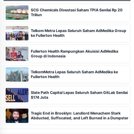
SCG Chemicals Divestasi Saham TPIA Senilai Rp 20
Triliun
Telkom Metra Lepas Seluruh Saham AdMedika Group
ke Fullerton Health
Fullerton Health Rampungkan Akuisisi AdMedika
Group di Indonesia
TelkomMetra Lepas Seluruh Saham AdMedika ke
Fullerton Health
Slate Path Capital Lepas Seluruh Saham GitLab Senilai
$174 Juta
Tragic End in Brooklyn: Landlord Menachem Stark
Abducted, Suffocated, and Left Burned in a Dumpster