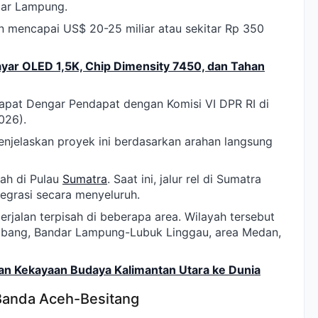
dar Lampung.
an mencapai US$ 20-25 miliar atau sekitar Rp 350
yar OLED 1,5K, Chip Dimensity 7450, dan Tahan
apat Dengar Pendapat dengan Komisi VI DPR RI di
026).
njelaskan proyek ini berdasarkan arahan langsung
ah di Pulau
Sumatra
. Saat ini, jalur rel di Sumatra
tegrasi secara menyeluruh.
erjalan terpisah di beberapa area. Wilayah tersebut
mbang, Bandar Lampung-Lubuk Linggau, area Medan,
an Kekayaan Budaya Kalimantan Utara ke Dunia
Banda Aceh-Besitang