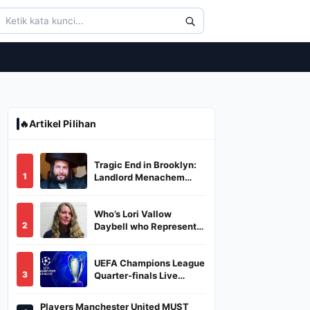
🔥
Artikel Pilihan
Tragic End in Brooklyn:
1
Landlord Menachem
Stark Abducted,
Suffocated, and Left
Who’s Lori Vallow
Burned in a Dumpster
2
Daybell who Represents
Herself in Fourth
Husband's Murder Trial
UEFA Champions League
3
Quarter-finals Live
Streaming: Leg 1
Fixtures, Timings, When
Players Manchester United MUST