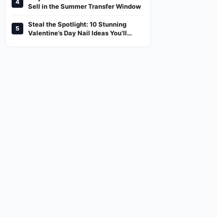
4
And Where To Watch
Sell in the Summer Transfer Window
Steal the Spotlight: 10 Stunning
5
Valentine’s Day Nail Ideas You’ll
Love!