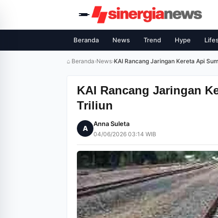
Beranda
News
Trend
Hype
Life
⌂ Beranda
›
News
›
KAI Rancang Jaringan Kereta Api Suma
KAI Rancang Jaringan Ke
Triliun
Anna Suleta
A
04/06/2026 03:14 WIB