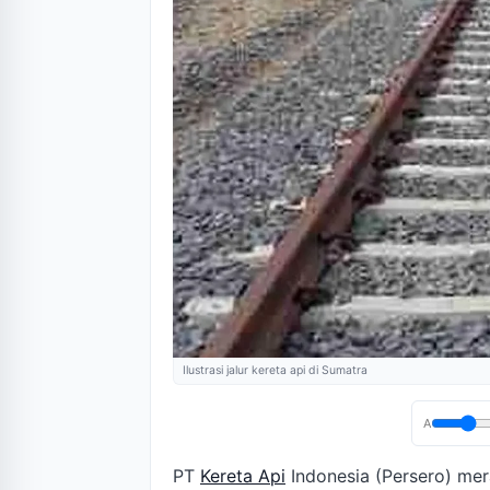
Ilustrasi jalur kereta api di Sumatra
A
PT
Kereta Api
Indonesia (Persero) mer