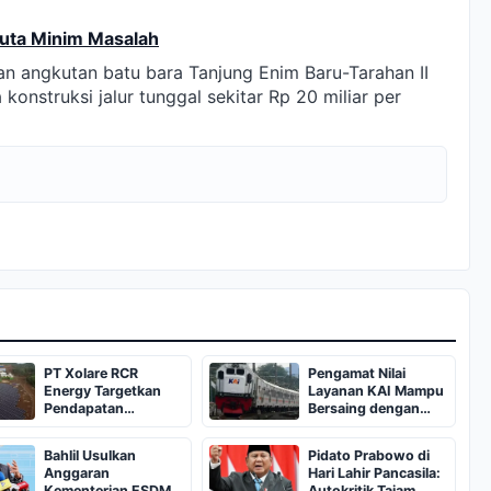
Juta Minim Masalah
 angkutan batu bara Tanjung Enim Baru-Tarahan II
onstruksi jalur tunggal sekitar Rp 20 miliar per
PT Xolare RCR
Pengamat Nilai
Energy Targetkan
Layanan KAI Mampu
Pendapatan
Bersaing dengan
Rp412,57 Miliar pada
Negara Maju
2026
Bahlil Usulkan
Pidato Prabowo di
Anggaran
Hari Lahir Pancasila:
Kementerian ESDM
Autokritik Tajam