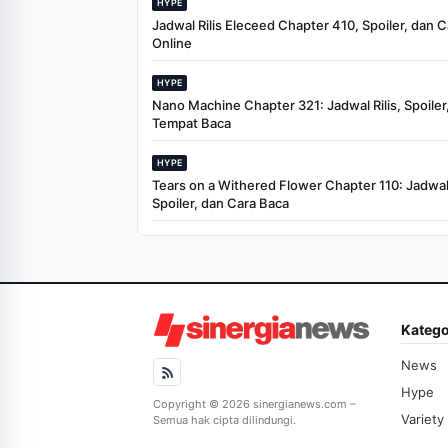
HYPE
Jadwal Rilis Eleceed Chapter 410, Spoiler, dan 
Online
HYPE
Nano Machine Chapter 321: Jadwal Rilis, Spoiler
Tempat Baca
HYPE
Tears on a Withered Flower Chapter 110: Jadwal 
Spoiler, dan Cara Baca
Katego
News
Hype
Copyright © 2026 sinergianews.com –
Variety
Semua hak cipta dilindungi.