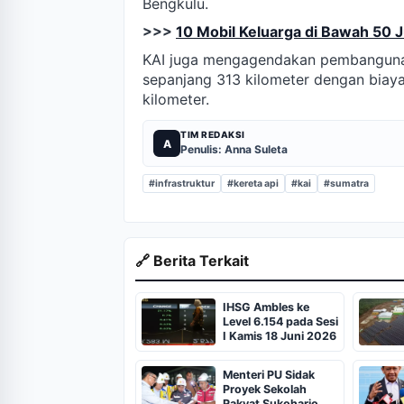
Bengkulu.
>>>
10 Mobil Keluarga di Bawah 50 
KAI juga mengagendakan pembangunan
sepanjang 313 kilometer dengan biaya k
kilometer.
TIM REDAKSI
A
Penulis: Anna Suleta
#infrastruktur
#kereta api
#kai
#sumatra
🔗 Berita Terkait
IHSG Ambles ke
Level 6.154 pada Sesi
I Kamis 18 Juni 2026
Menteri PU Sidak
Proyek Sekolah
Rakyat Sukoharjo,