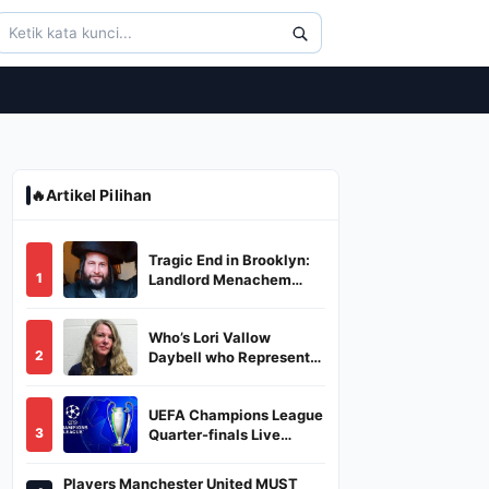
🔥
Artikel Pilihan
Tragic End in Brooklyn:
1
Landlord Menachem
Stark Abducted,
Suffocated, and Left
Who’s Lori Vallow
Burned in a Dumpster
2
Daybell who Represents
Herself in Fourth
Husband's Murder Trial
UEFA Champions League
3
Quarter-finals Live
Streaming: Leg 1
Fixtures, Timings, When
Players Manchester United MUST