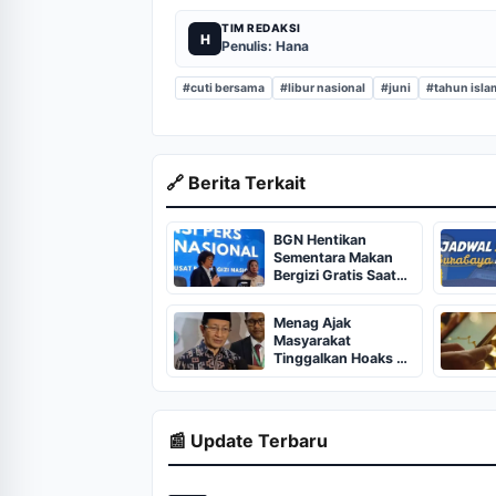
TIM REDAKSI
H
Penulis: Hana
#cuti bersama
#libur nasional
#juni
#tahun isla
🔗 Berita Terkait
BGN Hentikan
Sementara Makan
Bergizi Gratis Saat
Libur Demi Efisiensi
Menag Ajak
Masyarakat
Tinggalkan Hoaks di
Tahun Baru Islam
📰 Update Terbaru