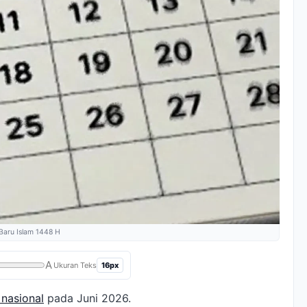
 Baru Islam 1448 H
A
16px
Ukuran Teks
 nasional
pada Juni 2026.