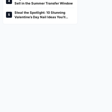
4
And Where To Watch
Sell in the Summer Transfer Window
Steal the Spotlight: 10 Stunning
5
Valentine’s Day Nail Ideas You’ll
Love!