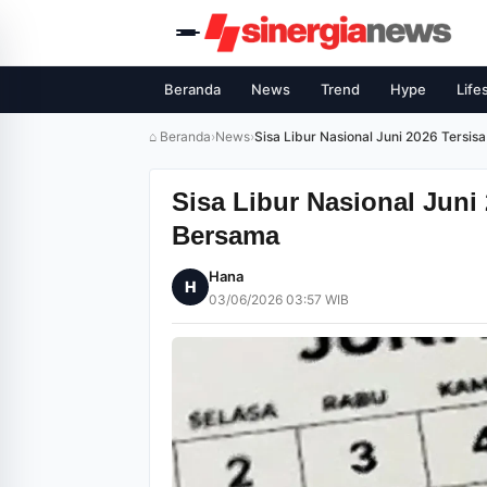
Beranda
News
Trend
Hype
Life
⌂ Beranda
›
News
›
Sisa Libur Nasional Juni 2026 Tersis
Sisa Libur Nasional Juni 
Bersama
Hana
H
03/06/2026 03:57 WIB