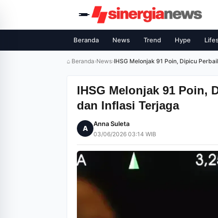
Beranda
News
Trend
Hype
Life
⌂ Beranda
›
News
›
IHSG Melonjak 91 Poin, Dipicu Perbai
IHSG Melonjak 91 Poin, 
dan Inflasi Terjaga
Anna Suleta
A
03/06/2026 03:14 WIB