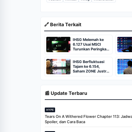
🔗 Berita Terkait
IHSG Melemah ke
6.127 Usai MSCI
Turunkan Peringkat
Transparansi Pasar
Modal Indonesia
IHSG Berfluktuasi
Tajam ke 6.154,
Saham ZONE Justru
Melejit ARA
📰 Update Terbaru
HYPE
Tears On A Withered Flower Chapter 113: Jadwal 
Spoiler, dan Cara Baca