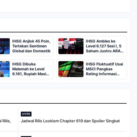
IHSG Anjlok 45 Poin,
IHSG Ambles ke
Tertekan Sentimen
Level 6.127 Sesi I, 5
Global dan Domestik
Saham Justru ARA
dan Top Gainers
IHSG Dibuka
IHSG Fluktuatif Usai
Melemah ke Level
MSCI Pangkas
6.161, Rupiah Masih
Rating Informasi
Tertekan
Pasar Modal
Indonesia
HYPE
Rilis,
Jadwal Rilis Lookism Chapter 619 dan Spoiler Singkat