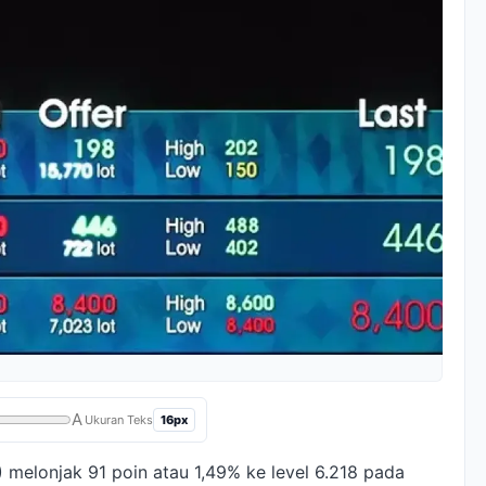
A
16px
Ukuran Teks
melonjak 91 poin atau 1,49% ke level 6.218 pada