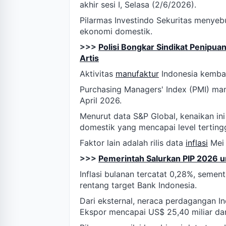
akhir sesi I, Selasa (2/6/2026).
Pilarmas Investindo Sekuritas menyeb
ekonomi domestik.
>>>
Polisi Bongkar Sindikat Penipuan
Artis
Aktivitas
manufaktur
Indonesia kembal
Purchasing Managers' Index (PMI) man
April 2026.
Menurut data S&P Global, kenaikan in
domestik yang mencapai level tertingg
Faktor lain adalah rilis data
inflasi
Mei 
>>>
Pemerintah Salurkan PIP 2026 
Inflasi bulanan tercatat 0,28%, seme
rentang target Bank Indonesia.
Dari eksternal, neraca perdagangan In
Ekspor mencapai US$ 25,40 miliar dan