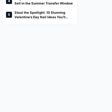
4
And Where To Watch
Sell in the Summer Transfer Window
Steal the Spotlight: 10 Stunning
5
Valentine’s Day Nail Ideas You’ll
Love!