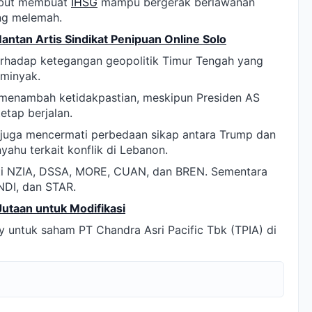
sebut membuat
IHSG
mampu bergerak berlawanan
ng melemah.
antan Artis Sindikat Penipuan Online Solo
terhadap ketegangan geopolitik Timur Tengah yang
 minyak.
 menambah ketidakpastian, meskipun Presiden AS
tap berjalan.
juga mencermati perbedaan sikap antara Trump dan
yahu terkait konflik di Lebanon.
puti NZIA, DSSA, MORE, CUAN, dan BREN. Sementara
NDI, dan STAR.
utaan untuk Modifikasi
 untuk saham PT Chandra Asri Pacific Tbk (TPIA) di