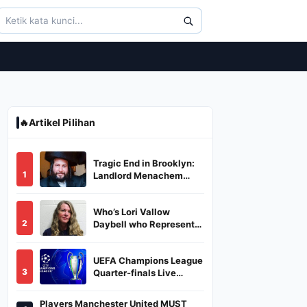
🔥
Artikel Pilihan
Tragic End in Brooklyn:
1
Landlord Menachem
Stark Abducted,
Suffocated, and Left
Who’s Lori Vallow
Burned in a Dumpster
2
Daybell who Represents
Herself in Fourth
Husband's Murder Trial
UEFA Champions League
3
Quarter-finals Live
Streaming: Leg 1
Fixtures, Timings, When
Players Manchester United MUST