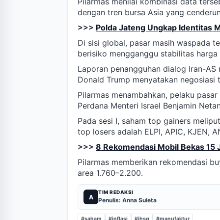
Pilarmas menilai kombinasi data ter
dengan tren bursa Asia yang cenderu
>>>
Polda Jateng Ungkap Identitas M
Di sisi global, pasar masih waspada 
berisiko mengganggu stabilitas harga
Laporan penangguhan dialog Iran-AS
Donald Trump menyatakan negosiasi te
Pilarmas menambahkan, pelaku pasar 
Perdana Menteri Israel Benjamin Netan
Pada sesi I, saham top gainers meli
top losers adalah ELPI, APIC, KJEN, A
>>>
8 Rekomendasi Mobil Bekas 15 J
Pilarmas memberikan rekomendasi buy
area 1.760–2.200.
TIM REDAKSI
A
Penulis: Anna Suleta
#saham
#inflasi
#ihsg
#manufaktur