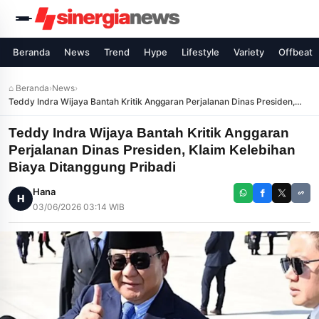
Beranda
News
Trend
Hype
Lifestyle
Variety
Offbeat
⌂ Beranda
›
News
›
Teddy Indra Wijaya Bantah Kritik Anggaran Perjalanan Dinas Presiden,
Klaim Kelebihan Biaya Ditanggung Pribadi
Teddy Indra Wijaya Bantah Kritik Anggaran
Perjalanan Dinas Presiden, Klaim Kelebihan
Biaya Ditanggung Pribadi
Hana
H
03/06/2026 03:14 WIB