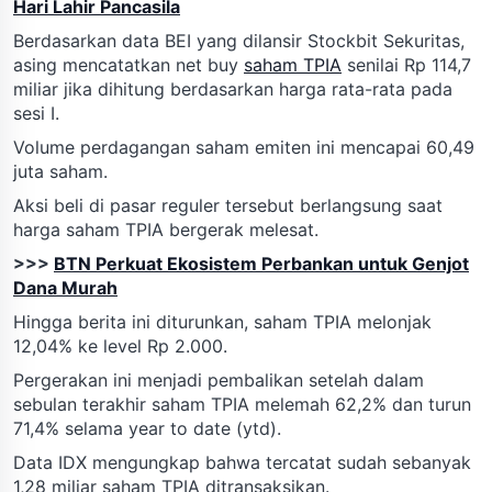
Hari Lahir Pancasila
Berdasarkan data BEI yang dilansir Stockbit Sekuritas,
asing mencatatkan net buy
saham TPIA
senilai Rp 114,7
miliar jika dihitung berdasarkan harga rata-rata pada
sesi I.
Volume perdagangan saham emiten ini mencapai 60,49
juta saham.
Aksi beli di pasar reguler tersebut berlangsung saat
harga saham TPIA bergerak melesat.
>>>
BTN Perkuat Ekosistem Perbankan untuk Genjot
Dana Murah
Hingga berita ini diturunkan, saham TPIA melonjak
12,04% ke level Rp 2.000.
Pergerakan ini menjadi pembalikan setelah dalam
sebulan terakhir saham TPIA melemah 62,2% dan turun
71,4% selama year to date (ytd).
Data IDX mengungkap bahwa tercatat sudah sebanyak
1,28 miliar saham TPIA ditransaksikan.