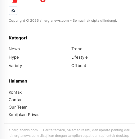
Copyright © 2026 sinergianews.com – Semua hak cipta dilindungi.
Kategori
News
Trend
Hype
Lifestyle
Variety
Offbeat
Halaman
Kontak
Contact
Our Team
Kebijakan Privasi
sinergianews.com — Berita terbaru, halaman resmi, dan update penting dari
sinergianews.com disajikan dengan tampilan cepat dan rapi untuk desktop