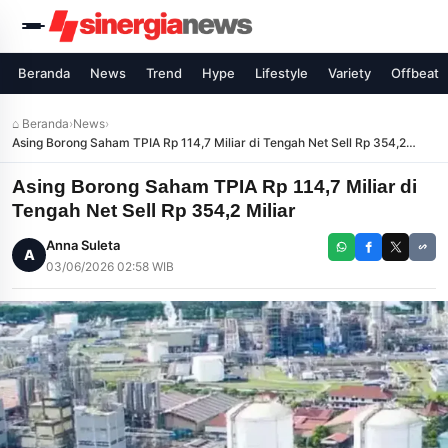
Beranda
News
Trend
Hype
Lifestyle
Variety
Offbeat
⌂ Beranda
›
News
›
Asing Borong Saham TPIA Rp 114,7 Miliar di Tengah Net Sell Rp 354,2
Miliar
Asing Borong Saham TPIA Rp 114,7 Miliar di
Tengah Net Sell Rp 354,2 Miliar
Anna Suleta
A
03/06/2026 02:58 WIB