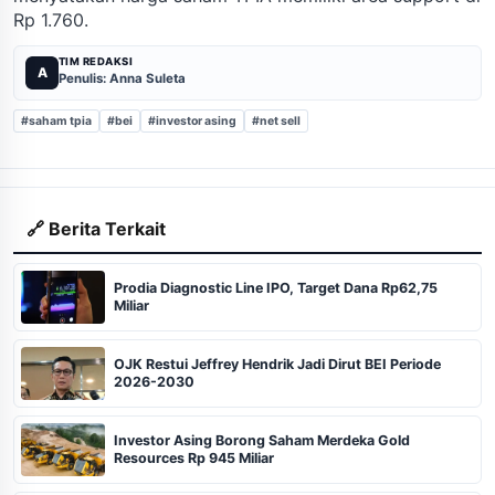
Rp 1.760.
TIM REDAKSI
A
Penulis: Anna Suleta
#saham tpia
#bei
#investor asing
#net sell
🔗 Berita Terkait
Prodia Diagnostic Line IPO, Target Dana Rp62,75
Miliar
OJK Restui Jeffrey Hendrik Jadi Dirut BEI Periode
2026-2030
Investor Asing Borong Saham Merdeka Gold
Resources Rp 945 Miliar