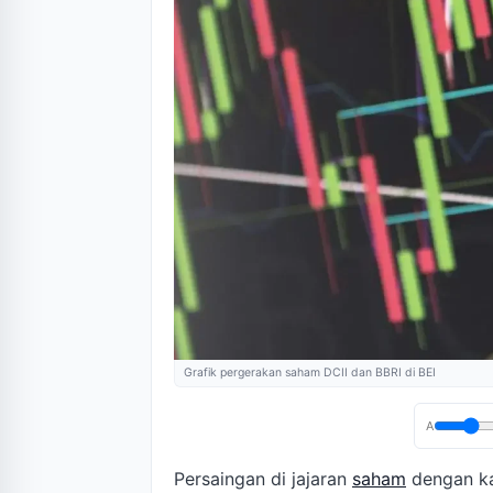
Grafik pergerakan saham DCII dan BBRI di BEI
A
Persaingan di jajaran
saham
dengan kap