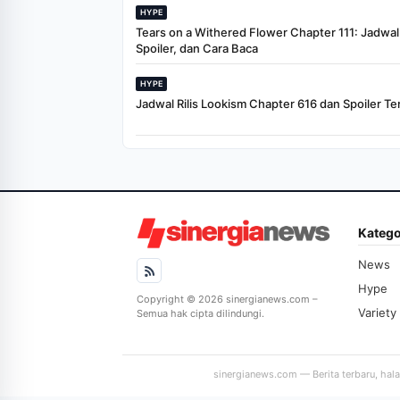
HYPE
Tears on a Withered Flower Chapter 111: Jadwal R
Spoiler, dan Cara Baca
HYPE
Jadwal Rilis Lookism Chapter 616 dan Spoiler Te
Katego
News
Hype
Copyright © 2026 sinergianews.com –
Variety
Semua hak cipta dilindungi.
sinergianews.com — Berita terbaru, hal