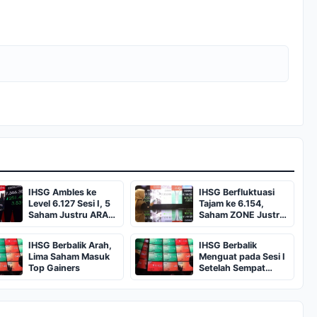
IHSG Ambles ke
IHSG Berfluktuasi
Level 6.127 Sesi I, 5
Tajam ke 6.154,
Saham Justru ARA
Saham ZONE Justru
dan Top Gainers
Melejit ARA
IHSG Berbalik Arah,
IHSG Berbalik
Lima Saham Masuk
Menguat pada Sesi I
Top Gainers
Setelah Sempat
Melemah