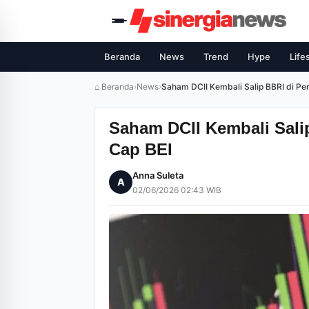
Beranda
News
Trend
Hype
Life
⌂ Beranda
›
News
›
Saham DCII Kembali Salip BBRI di Pe
Saham DCII Kembali Sali
Cap BEI
Anna Suleta
A
02/06/2026 02:43 WIB