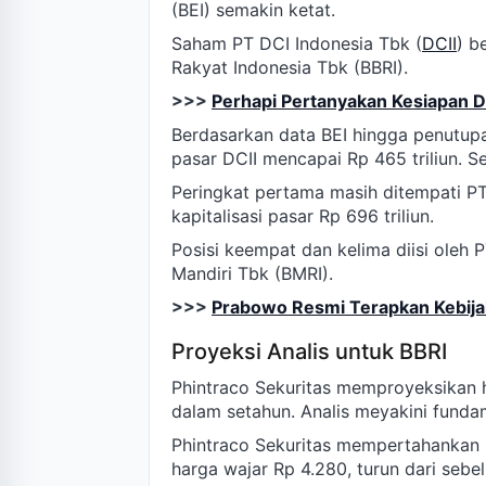
(BEI) semakin ketat.
Saham PT DCI Indonesia Tbk (
DCII
) b
Rakyat Indonesia Tbk (BBRI).
>>>
Perhapi Pertanyakan Kesiapan D
Berdasarkan data BEI hingga penutupa
pasar DCII mencapai Rp 465 triliun. S
Peringkat pertama masih ditempati PT
kapitalisasi pasar Rp 696 triliun.
Posisi keempat dan kelima diisi oleh
Mandiri Tbk (BMRI).
>>>
Prabowo Resmi Terapkan Kebija
Proyeksi Analis untuk BBRI
Phintraco Sekuritas memproyeksikan
dalam setahun. Analis meyakini fundam
Phintraco Sekuritas mempertahankan 
harga wajar Rp 4.280, turun dari sebe