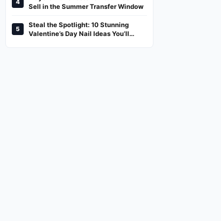
4
And Where To Watch
Sell in the Summer Transfer Window
Steal the Spotlight: 10 Stunning
5
Valentine’s Day Nail Ideas You’ll
Love!