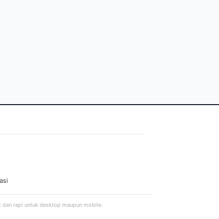
asi
t dan rapi untuk desktop maupun mobile.