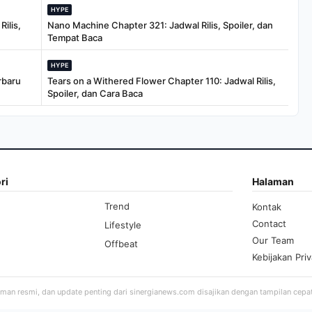
HYPE
ilis,
Nano Machine Chapter 321: Jadwal Rilis, Spoiler, dan
Tempat Baca
HYPE
rbaru
Tears on a Withered Flower Chapter 110: Jadwal Rilis,
Spoiler, dan Cara Baca
ri
Halaman
Trend
Kontak
Contact
Lifestyle
Our Team
Offbeat
Kebijakan Priv
aman resmi, dan update penting dari sinergianews.com disajikan dengan tampilan cepa