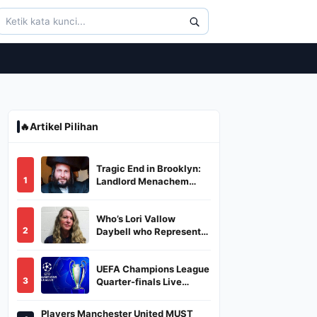
🔥
Artikel Pilihan
Tragic End in Brooklyn:
1
Landlord Menachem
Stark Abducted,
Suffocated, and Left
Who’s Lori Vallow
Burned in a Dumpster
2
Daybell who Represents
Herself in Fourth
Husband's Murder Trial
UEFA Champions League
3
Quarter-finals Live
Streaming: Leg 1
Fixtures, Timings, When
Players Manchester United MUST