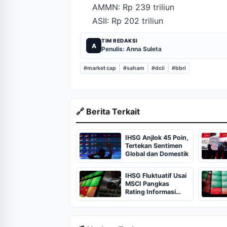
AMMN: Rp 239 triliun
ASII: Rp 202 triliun
TIM REDAKSI
A
Penulis: Anna Suleta
#market cap
#saham
#dcii
#bbri
🔗 Berita Terkait
IHSG Anjlok 45 Poin,
Tertekan Sentimen
Global dan Domestik
IHSG Fluktuatif Usai
MSCI Pangkas
Rating Informasi
Pasar Modal
Indonesia