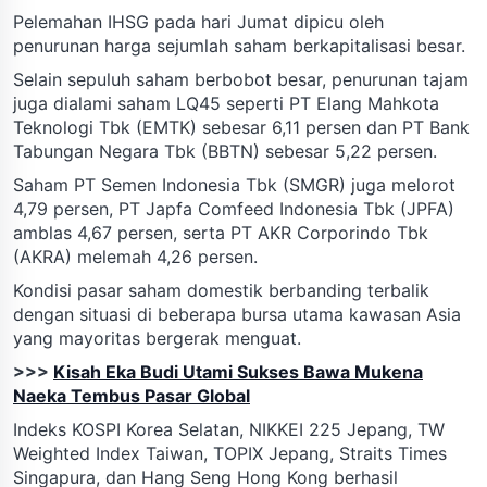
Pelemahan IHSG pada hari Jumat dipicu oleh
penurunan harga sejumlah saham berkapitalisasi besar.
Selain sepuluh saham berbobot besar, penurunan tajam
juga dialami saham LQ45 seperti PT Elang Mahkota
Teknologi Tbk (EMTK) sebesar 6,11 persen dan PT Bank
Tabungan Negara Tbk (BBTN) sebesar 5,22 persen.
Saham PT Semen Indonesia Tbk (SMGR) juga melorot
4,79 persen, PT Japfa Comfeed Indonesia Tbk (JPFA)
amblas 4,67 persen, serta PT AKR Corporindo Tbk
(AKRA) melemah 4,26 persen.
Kondisi pasar saham domestik berbanding terbalik
dengan situasi di beberapa bursa utama kawasan Asia
yang mayoritas bergerak menguat.
>>>
Kisah Eka Budi Utami Sukses Bawa Mukena
Naeka Tembus Pasar Global
Indeks KOSPI Korea Selatan, NIKKEI 225 Jepang, TW
Weighted Index Taiwan, TOPIX Jepang, Straits Times
Singapura, dan Hang Seng Hong Kong berhasil