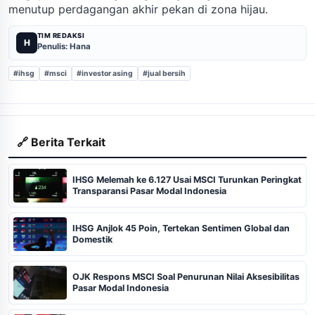
menutup perdagangan akhir pekan di zona hijau.
TIM REDAKSI
H
Penulis: Hana
#ihsg
#msci
#investor asing
#jual bersih
🔗 Berita Terkait
IHSG Melemah ke 6.127 Usai MSCI Turunkan Peringkat
Transparansi Pasar Modal Indonesia
IHSG Anjlok 45 Poin, Tertekan Sentimen Global dan
Domestik
OJK Respons MSCI Soal Penurunan Nilai Aksesibilitas
Pasar Modal Indonesia