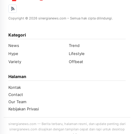
Copyright © 2026 sinergianews.com – Semua hak cipta dilindungi.
Kategori
News
Trend
Hype
Lifestyle
Variety
Offbeat
Halaman
Kontak
Contact
Our Team
Kebijakan Privasi
sinergianews.com — Berita terbaru, halaman resmi, dan update penting dari
sinergianews.com disajikan dengan tampilan cepat dan rapi untuk desktop