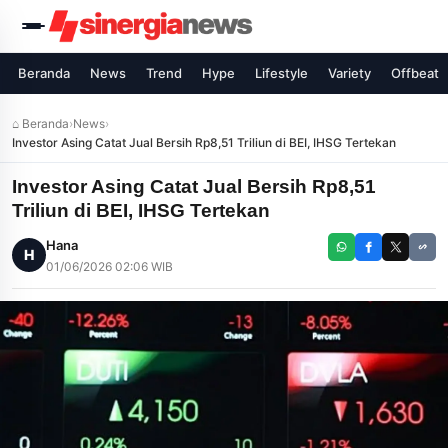
Beranda
News
Trend
Hype
Lifestyle
Variety
Offbeat
⌂ Beranda
›
News
›
Investor Asing Catat Jual Bersih Rp8,51 Triliun di BEI, IHSG Tertekan
Investor Asing Catat Jual Bersih Rp8,51
Triliun di BEI, IHSG Tertekan
Hana
H
01/06/2026 02:06 WIB