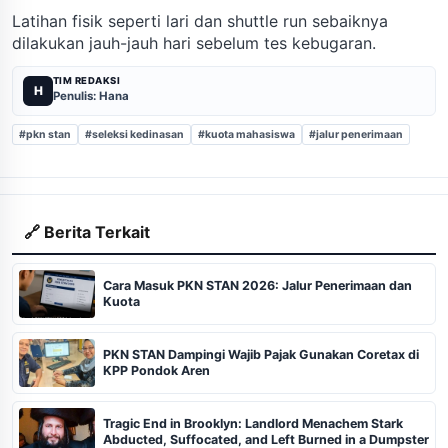
Latihan fisik seperti lari dan shuttle run sebaiknya
dilakukan jauh-jauh hari sebelum tes kebugaran.
TIM REDAKSI
H
Penulis: Hana
#pkn stan
#seleksi kedinasan
#kuota mahasiswa
#jalur penerimaan
🔗 Berita Terkait
Cara Masuk PKN STAN 2026: Jalur Penerimaan dan
Kuota
PKN STAN Dampingi Wajib Pajak Gunakan Coretax di
KPP Pondok Aren
Tragic End in Brooklyn: Landlord Menachem Stark
Abducted, Suffocated, and Left Burned in a Dumpster