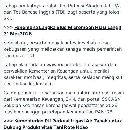
Tahap berikutnya adalah Tes Potensi Akademik (TPA)
dan Tes Bahasa Inggris (TBI) bagi peserta yang lolos
SKD.
>>>
Fenomena Langka Blue Micromoon Hiasi Langit
31 Mei 2026
Setelah itu, peserta menjalani tes kesehatan dan
kebugaran yang melibatkan tenaga medis pemerintah
dan unsur TNI.
Tahap akhir adalah wawancara oleh tim asesor dan
perwakilan Kementerian Keuangan untuk menilai
karakter, motivasi, integritas, serta kesiapan mengikuti
pendidikan kedinasan.
Calon pendaftar disarankan memantau informasi resmi
dari Kementerian Keuangan, BKN, dan portal SSCASN
Sekolah Kedinasan karena jadwal pendaftaran 2026
masih menunggu penetapan Kementerian PAN-RB.
>>>
Kementerian PU Perkuat Irigasi Air Tanah untuk
Dukung Produktivitas Tani Rote Ndao