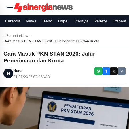
Beranda
News
Trend
Hype
Lifestyle
Variety
Offbeat
⌂ Beranda
›
News
›
Cara Masuk PKN STAN 2026: Jalur Penerimaan dan Kuota
Cara Masuk PKN STAN 2026: Jalur
Penerimaan dan Kuota
Hana
H
31/05/2026 07:06 WIB