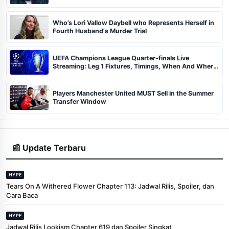
Who’s Lori Vallow Daybell who Represents Herself in
Fourth Husband's Murder Trial
UEFA Champions League Quarter-finals Live
Streaming: Leg 1 Fixtures, Timings, When And Where
To Watch
Players Manchester United MUST Sell in the Summer
Transfer Window
📰 Update Terbaru
HYPE
Tears On A Withered Flower Chapter 113: Jadwal Rilis, Spoiler, dan
Cara Baca
HYPE
Jadwal Rilis Lookism Chapter 619 dan Spoiler Singkat