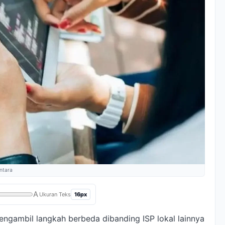
antara
A
16px
Ukuran Teks
engambil langkah berbeda dibanding ISP lokal lainnya