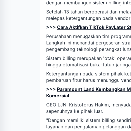
dengan membangun
sistem billing
inte
Setelah 13 tahun beroperasi dan mel
melepas ketergantungan pada vendor 
>>>
Cara Aktifkan TikTok PayLater 2
Perusahaan menugaskan tim programmer 
Langkah ini menandai pergeseran strat
pengembang teknologi perangkat lunak
Sistem billing merupakan 'otak' opera
hingga otomatisasi buka-tutup jaring
Ketergantungan pada sistem pihak keti
pembaruan fitur harus menunggu vend
>>>
Paramount Land Kembangkan Mat
Komersial
CEO LJN, Kristoforus Hakim, menyadar
sepenuhnya ke pihak luar.
"Dengan memiliki sistem billing sendiri
layanan dan pengalaman pelanggan dar