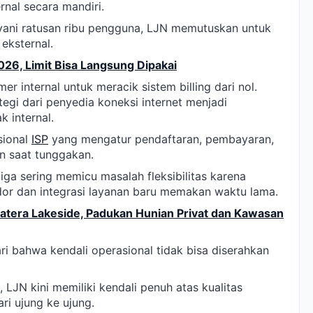
rnal secara mandiri.
ayani ratusan ribu pengguna, LJN memutuskan untuk
eksternal.
026, Limit Bisa Langsung Dipakai
internal untuk meracik sistem billing dari nol.
egi dari penyedia koneksi internet menjadi
 internal.
sional
ISP
yang mengatur pendaftaran, pembayaran,
an saat tunggakan.
ga sering memicu masalah fleksibilitas karena
or dan integrasi layanan baru memakan waktu lama.
era Lakeside, Padukan Hunian Privat dan Kawasan
i bahwa kendali operasional tidak bisa diserahkan
, LJN kini memiliki kendali penuh atas kualitas
i ujung ke ujung.