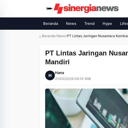
Beranda
News
Trend
Hype
Life
⌂ Beranda
›
News
›
PT Lintas Jaringan Nusantara Kemban
PT Lintas Jaringan Nusa
Mandiri
Hana
H
31/05/2026 06:10 WIB