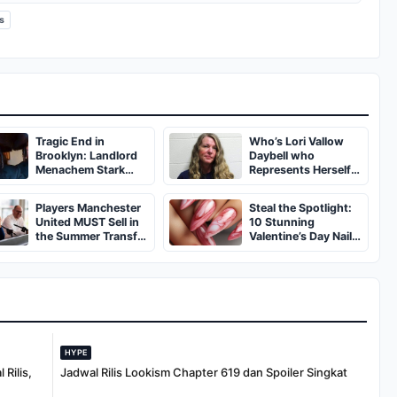
as
Tragic End in
Who’s Lori Vallow
Brooklyn: Landlord
Daybell who
Menachem Stark
Represents Herself
Abducted,
in Fourth Husband's
Suffocated, and Left
Murder Trial
Players Manchester
Steal the Spotlight:
Burned in a
United MUST Sell in
10 Stunning
Dumpster
the Summer Transfer
Valentine’s Day Nail
Window
Ideas You’ll Love!
HYPE
Rilis,
Jadwal Rilis Lookism Chapter 619 dan Spoiler Singkat