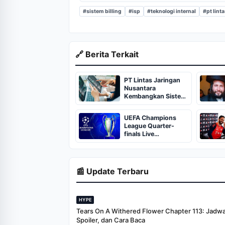
#sistem billing
#isp
#teknologi internal
#pt lint
🔗 Berita Terkait
PT Lintas Jaringan
Nusantara
Kembangkan Sistem
Billing Mandiri
UEFA Champions
League Quarter-
finals Live
Streaming: Leg 1
Fixtures, Timings,
When And Where To
Watch
📰 Update Terbaru
HYPE
Tears On A Withered Flower Chapter 113: Jadwal 
Spoiler, dan Cara Baca