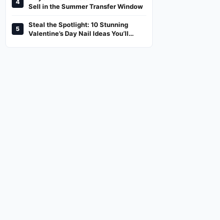
4
And Where To Watch
Sell in the Summer Transfer Window
Steal the Spotlight: 10 Stunning
5
Valentine’s Day Nail Ideas You’ll
Love!