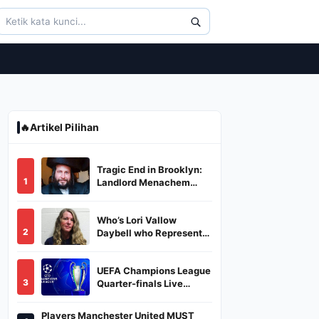
🔥
Artikel Pilihan
Tragic End in Brooklyn:
1
Landlord Menachem
Stark Abducted,
Suffocated, and Left
Who’s Lori Vallow
Burned in a Dumpster
2
Daybell who Represents
Herself in Fourth
Husband's Murder Trial
UEFA Champions League
3
Quarter-finals Live
Streaming: Leg 1
Fixtures, Timings, When
Players Manchester United MUST