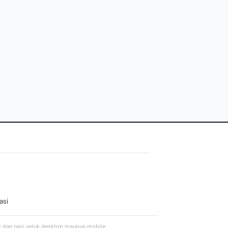
asi
t dan rapi untuk desktop maupun mobile.