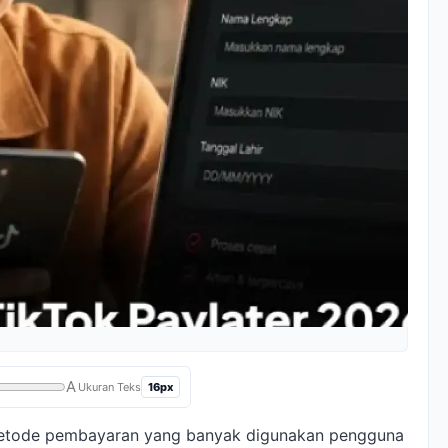
A
16px
Ukuran Teks
metode pembayaran yang banyak digunakan pengguna