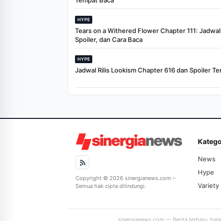
Tempat Baca
HYPE
Tears on a Withered Flower Chapter 111: Jadwal R
Spoiler, dan Cara Baca
HYPE
Jadwal Rilis Lookism Chapter 616 dan Spoiler Te
Katego
News
Hype
Copyright © 2026 sinergianews.com –
Variety
Semua hak cipta dilindungi.
sinergianews.com — Berita terbaru, hal