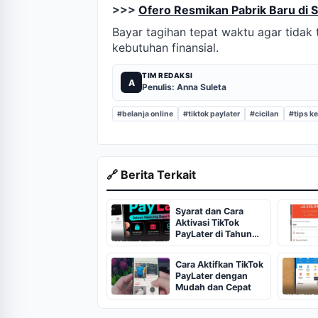
>>>
Ofero Resmikan Pabrik Baru di 
Bayar tagihan tepat waktu agar tidak
kebutuhan finansial.
TIM REDAKSI
A
Penulis: Anna Suleta
#belanja online
#tiktok paylater
#cicilan
#tips k
🔗 Berita Terkait
Syarat dan Cara
Aktivasi TikTok
PayLater di Tahun
2026
Cara Aktifkan TikTok
PayLater dengan
Mudah dan Cepat