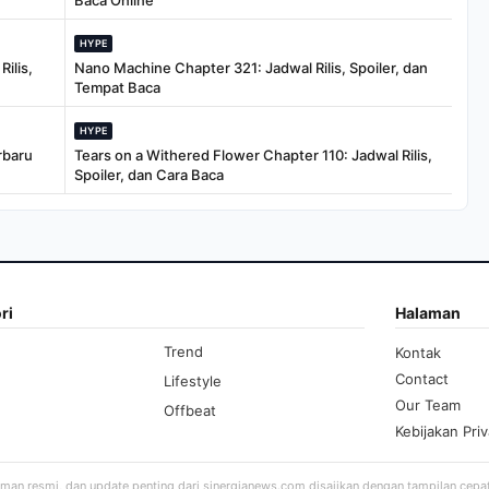
Baca Online
HYPE
ilis,
Nano Machine Chapter 321: Jadwal Rilis, Spoiler, dan
Tempat Baca
HYPE
rbaru
Tears on a Withered Flower Chapter 110: Jadwal Rilis,
Spoiler, dan Cara Baca
ri
Halaman
Trend
Kontak
Contact
Lifestyle
Our Team
Offbeat
Kebijakan Priv
aman resmi, dan update penting dari sinergianews.com disajikan dengan tampilan cepa