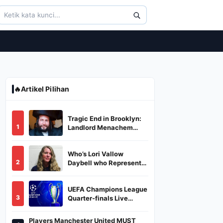
🔥
Artikel Pilihan
Tragic End in Brooklyn:
1
Landlord Menachem
Stark Abducted,
Suffocated, and Left
Who’s Lori Vallow
Burned in a Dumpster
2
Daybell who Represents
Herself in Fourth
Husband's Murder Trial
UEFA Champions League
3
Quarter-finals Live
Streaming: Leg 1
Fixtures, Timings, When
Players Manchester United MUST