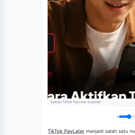
Ilustrasi TikTok PayLater di ponsel
A
TikTok PayLater
menjadi salah satu 