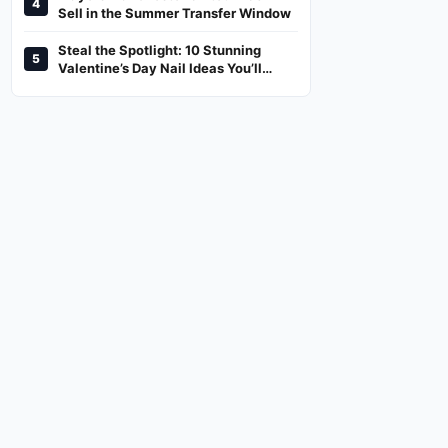
4
And Where To Watch
Sell in the Summer Transfer Window
Steal the Spotlight: 10 Stunning
5
Valentine’s Day Nail Ideas You’ll
Love!