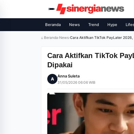
Beranda
News
Trend
Hype
Life
⌂ Beranda
›
News
›
Cara Aktifkan TikTok PayLater 2026, 
Cara Aktifkan TikTok Pay
Dipakai
Anna Suleta
A
31/05/2026 06:06 WIB