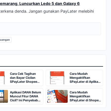
Semarang, Luncurkan Ledo 5 dan Galaxy 6
 terkena denda. Jangan gunakan PayLater melebihi
euangan
Cara Cek Tagihan
Cara Mudah
dan Bayar Cicilan
Mengaktifkan
SPayLater Shopee
SPayLater di Aplikasi
agar Bebas Denda
Shopee
Aplikasi DANA Belum
Cara Mudah
Muncul Fitur DANA
Mengaktifkan
Cicil? Ini Penyebab
SPayLater di Shopee
dan Solusinya
2026, Lengkap
dengan Syaratnya