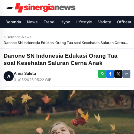
Beranda
News
Trend
Hype
Lifestyle
Variety
Offbeat
⌂ Beranda
›
News
›
Danone SN Indonesia Edukasi Orang Tua soal Kesehatan Saluran Cerna
Anak
Danone SN Indonesia Edukasi Orang Tua
soal Kesehatan Saluran Cerna Anak
Anna Suleta
A
31/05/2026 05:22 WIB