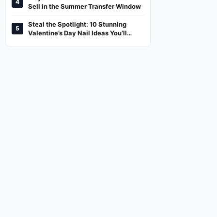
4
And Where To Watch
Sell in the Summer Transfer Window
Steal the Spotlight: 10 Stunning
5
Valentine’s Day Nail Ideas You’ll
Love!