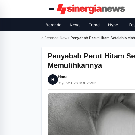
Beranda
News
Trend
Hype
Life
⌂ Beranda
›
News
›
Penyebab Perut Hitam Setelah Mela
Penyebab Perut Hitam Se
Memulihkannya
Hana
H
31/05/2026 05:02 WIB