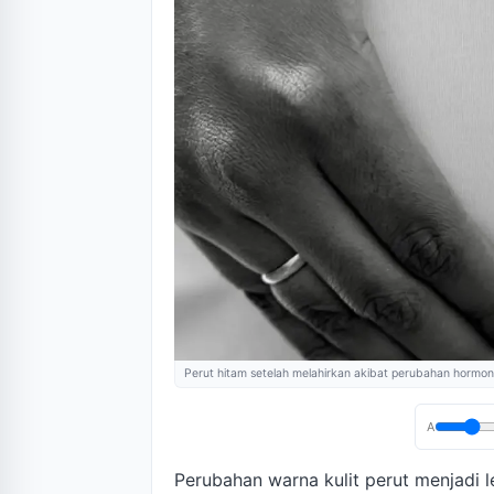
Perut hitam setelah melahirkan akibat perubahan hormon
A
Perubahan warna kulit perut menjadi l