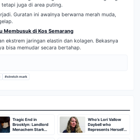
tetapi juga di area puting.
terjadi. Guratan ini awalnya berwarna merah muda,
gelap.
uru Membusuk di Kos Semarang
n ekstrem jaringan elastin dan kolagen. Bekasnya
ya bisa memudar secara bertahap.
i
#stretch mark
Tragic End in
Who’s Lori Vallow
Brooklyn: Landlord
Daybell who
Menachem Stark
Represents Herself
Abducted,
in Fourth Husband's
Suffocated, and Left
Murder Trial