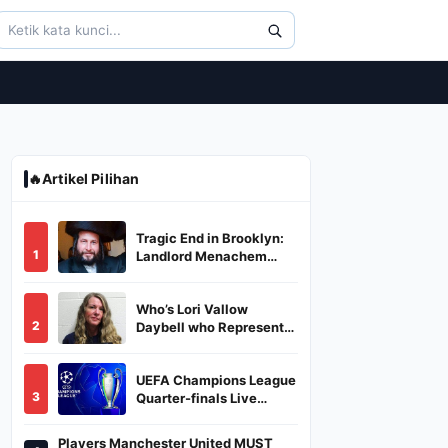
🔥
Artikel Pilihan
Tragic End in Brooklyn:
1
Landlord Menachem
Stark Abducted,
Suffocated, and Left
Who’s Lori Vallow
Burned in a Dumpster
2
Daybell who Represents
Herself in Fourth
Husband's Murder Trial
UEFA Champions League
3
Quarter-finals Live
Streaming: Leg 1
Fixtures, Timings, When
Players Manchester United MUST