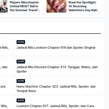
Players Manchester
Steal the Spotlight:
Burned in a
United MUST Sell in
10 Stunning
Dumpster
the Summer Transfer
Valentine’s Day Nail
Window
Ideas You’ll Love!
HYPE
Rilis,
Jadwal Rilis Lookism Chapter 619 dan Spoiler Singkat
HYPE
, dan
Jadwal Rilis Eleceed Chapter 413: Tanggal, Waktu, dan
Spoiler
HYPE
Cara
Nano Machine Chapter 323: Jadwal Rilis, Spoiler, dan
Tempat Baca
HYPE
Rilis,
Lookism Chapter 617: Jadwal Rilis, Spoiler, dan Cara