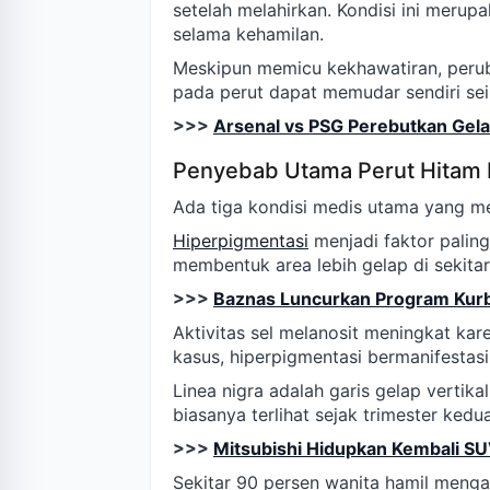
setelah melahirkan. Kondisi ini merup
selama kehamilan.
Meskipun memicu kekhawatiran, perub
pada perut dapat memudar sendiri sei
>>>
Arsenal vs PSG Perebutkan Gel
Penyebab Utama Perut Hitam 
Ada tiga kondisi medis utama yang me
Hiperpigmentasi
menjadi faktor palin
membentuk area lebih gelap di sekitar 
>>>
Baznas Luncurkan Program Kurb
Aktivitas sel melanosit meningkat k
kasus, hiperpigmentasi bermanifestas
Linea nigra adalah garis gelap vertika
biasanya terlihat sejak trimester kedua
>>>
Mitsubishi Hidupkan Kembali S
Sekitar 90 persen wanita hamil menga