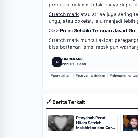
produksi melanin, tidak hanya di perut 
Stretch mark
atau striae juga sering 
ungu, atau cokelat, lalu menjadi lebih 
>>>
Polisi Selidiki Temuan Jasad G
Stretch mark muncul akibat pereganga
bisa bertahan lama, meskipun warnan
TIM REDAKSI
H
Penulis: Hana
#perut hitam
#pascamelahirkan
#hiperpigmentas
🔗 Berita Terkait
Penyebab Perut
Hitam Setelah
Melahirkan dan Cara
Memulihkannya