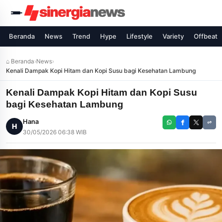
Beranda
News
Trend
Hype
Lifestyle
Variety
Offbeat
⌂ Beranda
›
News
›
Kenali Dampak Kopi Hitam dan Kopi Susu bagi Kesehatan Lambung
Kenali Dampak Kopi Hitam dan Kopi Susu
bagi Kesehatan Lambung
Hana
H
30/05/2026 06:38 WIB