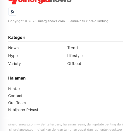
Copyright © 2026 sinergianews.com – Semua hak cipta dilindungi.
Kategori
News
Trend
Hype
Lifestyle
Variety
Offbeat
Halaman
Kontak
Contact
Our Team
Kebijakan Privasi
sinergianews.com — Berita terbaru, halaman resmi, dan update penting dari
sinergianews.com disajikan dengan tampilan cepat dan rapi untuk desktop