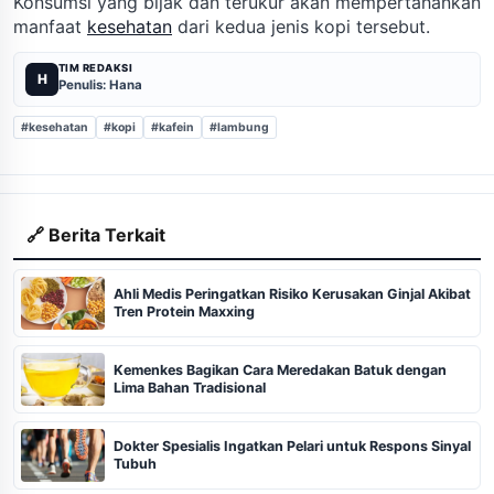
Konsumsi yang bijak dan terukur akan mempertahankan
manfaat
kesehatan
dari kedua jenis kopi tersebut.
TIM REDAKSI
H
Penulis: Hana
#kesehatan
#kopi
#kafein
#lambung
🔗 Berita Terkait
Ahli Medis Peringatkan Risiko Kerusakan Ginjal Akibat
Tren Protein Maxxing
Kemenkes Bagikan Cara Meredakan Batuk dengan
Lima Bahan Tradisional
Dokter Spesialis Ingatkan Pelari untuk Respons Sinyal
Tubuh