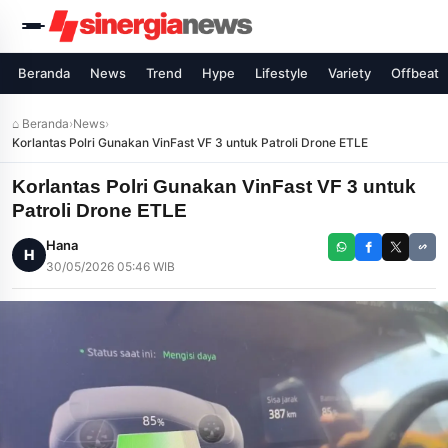
Beranda
News
Trend
Hype
Lifestyle
Variety
Offbeat
⌂ Beranda
›
News
›
Korlantas Polri Gunakan VinFast VF 3 untuk Patroli Drone ETLE
Korlantas Polri Gunakan VinFast VF 3 untuk
Patroli Drone ETLE
Hana
H
30/05/2026 05:46 WIB