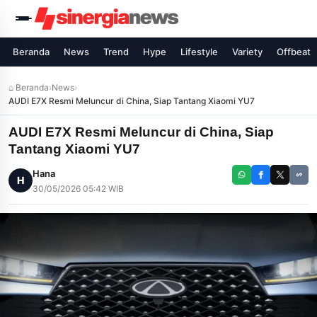
Beranda
News
Trend
Hype
Lifestyle
Variety
Offbeat
⌂ Beranda
›
News
›
AUDI E7X Resmi Meluncur di China, Siap Tantang Xiaomi YU7
AUDI E7X Resmi Meluncur di China, Siap
Tantang Xiaomi YU7
Hana
H
30/05/2026 05:42 WIB