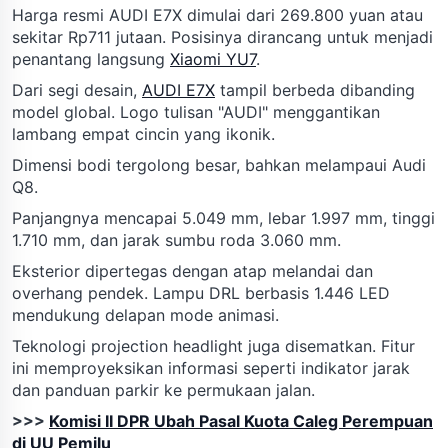
Harga resmi AUDI E7X dimulai dari 269.800 yuan atau
sekitar Rp711 jutaan. Posisinya dirancang untuk menjadi
penantang langsung
Xiaomi YU7
.
Dari segi desain,
AUDI E7X
tampil berbeda dibanding
model global. Logo tulisan "AUDI" menggantikan
lambang empat cincin yang ikonik.
Dimensi bodi tergolong besar, bahkan melampaui Audi
Q8.
Panjangnya mencapai 5.049 mm, lebar 1.997 mm, tinggi
1.710 mm, dan jarak sumbu roda 3.060 mm.
Eksterior dipertegas dengan atap melandai dan
overhang pendek. Lampu DRL berbasis 1.446 LED
mendukung delapan mode animasi.
Teknologi projection headlight juga disematkan. Fitur
ini memproyeksikan informasi seperti indikator jarak
dan panduan parkir ke permukaan jalan.
>>>
Komisi II DPR Ubah Pasal Kuota Caleg Perempuan
di UU Pemilu