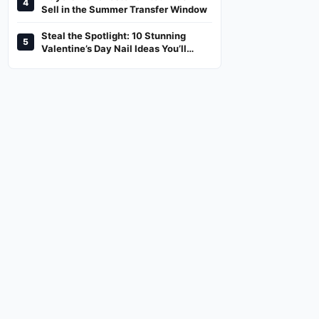
4
And Where To Watch
Sell in the Summer Transfer Window
Steal the Spotlight: 10 Stunning
5
Valentine’s Day Nail Ideas You’ll
Love!