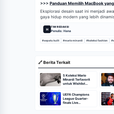
>>>
Panduan Memilih MacBook yang
Eksplorasi desain saat ini menjadi aw
gaya hidup modern yang lebih dinamis
TIM REDAKSI
H
Penulis: Hana
#sepatu kulit
#mario minardi
#koleksi fashion
#w
🔗 Berita Terkait
5 Koleksi Mario
Minardi Terfavorit
untuk Wishlist
Fashion
UEFA Champions
League Quarter-
finals Live
Streaming: Leg 1
Fixtures, Timings,