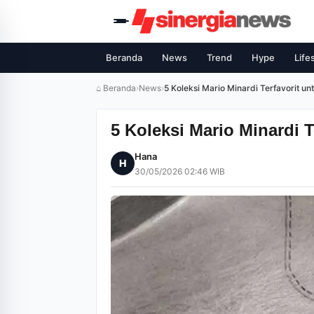
Beranda
News
Trend
Hype
Life
⌂ Beranda
›
News
›
5 Koleksi Mario Minardi Terfavorit un
5 Koleksi Mario Minardi T
Hana
H
30/05/2026 02:46 WIB