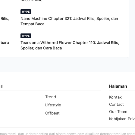
HYPE
ilis,
Nano Machine Chapter 321: Jadwal Rilis, Spoiler, dan
Tempat Baca
HYPE
rbaru
Tears on a Withered Flower Chapter 110: Jadwal Rilis,
Spoiler, dan Cara Baca
ri
Halaman
Trend
Kontak
Contact
Lifestyle
Our Team
Offbeat
Kebijakan Priv
aman resmi, dan update penting dari sinergianews.com disajikan dengan tampilan cepa