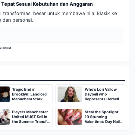
 Tepat Sesuai Kebutuhan dan Anggaran
al transformasi besar untuk membawa nilai klasik ke
 dan personal.
ishlist
Tragic End in
Who’s Lori Vallow
Brooklyn: Landlord
Daybell who
Menachem Stark
Represents Herself
Abducted,
in Fourth Husband's
Suffocated, and Left
Murder Trial
Players Manchester
Steal the Spotlight:
Burned in a
United MUST Sell in
10 Stunning
Dumpster
the Summer Transfer
Valentine’s Day Nail
Window
Ideas You’ll Love!