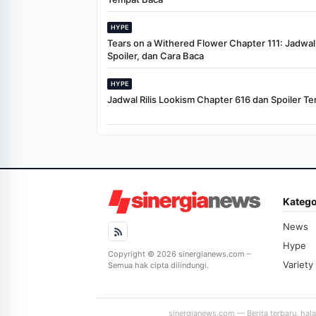
HYPE
Tears on a Withered Flower Chapter 111: Jadwal R
Spoiler, dan Cara Baca
HYPE
Jadwal Rilis Lookism Chapter 616 dan Spoiler Te
Katego
News
Hype
Copyright © 2026 sinergianews.com –
Variety
Semua hak cipta dilindungi.
sinergianews.com — Berita terbaru, hal