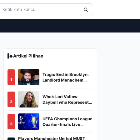
🔥
Artikel Pilihan
Tragic End in Brooklyn:
1
Landlord Menachem
Stark Abducted,
Suffocated, and Left
Who’s Lori Vallow
Burned in a Dumpster
2
Daybell who Represents
Herself in Fourth
Husband's Murder Trial
UEFA Champions League
3
Quarter-finals Live
Streaming: Leg 1
Fixtures, Timings, When
Players Manchester United MUST