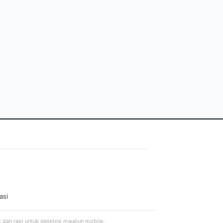
asi
t dan rapi untuk desktop maupun mobile.