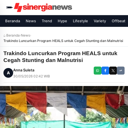
Beranda
News
Trend
Hype
Lifestyle
Variety
Offbeat
⌂ Beranda
›
News
›
Trakindo Luncurkan Program HEALS untuk Cegah Stunting dan Malnutrisi
Trakindo Luncurkan Program HEALS untuk
Cegah Stunting dan Malnutrisi
Anna Suleta
A
30/05/2026 02:42 WIB