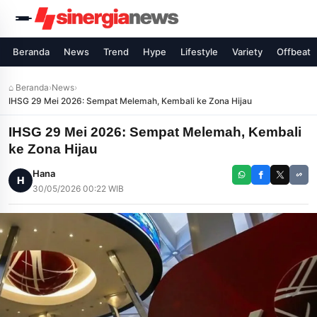
Beranda
News
Trend
Hype
Lifestyle
Variety
Offbeat
⌂ Beranda
›
News
›
IHSG 29 Mei 2026: Sempat Melemah, Kembali ke Zona Hijau
IHSG 29 Mei 2026: Sempat Melemah, Kembali
ke Zona Hijau
Hana
H
30/05/2026 00:22 WIB