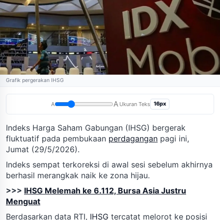
Grafik pergerakan IHSG
A
16px
A
Ukuran Teks
Indeks Harga Saham Gabungan (IHSG) bergerak
fluktuatif pada pembukaan
perdagangan
pagi ini,
Jumat (29/5/2026).
Indeks sempat terkoreksi di awal sesi sebelum akhirnya
berhasil merangkak naik ke zona hijau.
>>>
IHSG Melemah ke 6.112, Bursa Asia Justru
Menguat
Berdasarkan data RTI,
IHSG
tercatat melorot ke posisi