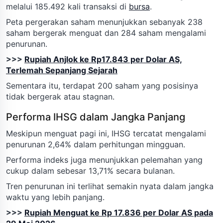
melalui 185.492 kali transaksi di
bursa
.
Peta pergerakan saham menunjukkan sebanyak 238
saham bergerak menguat dan 284 saham mengalami
penurunan.
>>>
Rupiah Anjlok ke Rp17.843 per Dolar AS,
Terlemah Sepanjang Sejarah
Sementara itu, terdapat 200 saham yang posisinya
tidak bergerak atau stagnan.
Performa IHSG dalam Jangka Panjang
Meskipun menguat pagi ini, IHSG tercatat mengalami
penurunan 2,64% dalam perhitungan mingguan.
Performa indeks juga menunjukkan pelemahan yang
cukup dalam sebesar 13,71% secara bulanan.
Tren penurunan ini terlihat semakin nyata dalam jangka
waktu yang lebih panjang.
>>>
Rupiah Menguat ke Rp 17.836 per Dolar AS pada