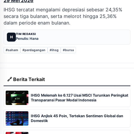
29 Mei 2026
IHSG tercatat mengalami depresiasi sebesar 24,35%
secara tiga bulanan, serta melorot hingga 25,36%
dalam periode enam bulanan.
TIM REDAKSI
H
Penulis: Hana
#saham
#perdagangan
#ihsg
#bursa
🔗 Berita Terkait
IHSG Melemah ke 6.127 Usai MSCI Turunkan Peringkat
Transparansi Pasar Modal Indonesia
IHSG Anjlok 45 Poin, Tertekan Sentimen Global dan
Domestik