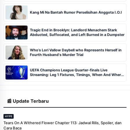
Kang Mi Na Bantah Rumor Perselisihan Anggota I.O.I
Tragic End in Brooklyn: Landlord Menachem Stark
Abducted, Suffocated, and Left Burned in a Dumpster
Who’s Lori Vallow Daybell who Represents Herself in
Fourth Husband's Murder Trial
UEFA Champions League Quarter-finals Live
Streaming: Leg 1 Fixtures, Timings, When And Where
To Watch
📰 Update Terbaru
HYPE
Tears On A Withered Flower Chapter 113: Jadwal Rilis, Spoiler, dan
Cara Baca