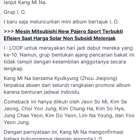
lanjut Kang Mi Na.
Grup I. O.
I baru saja meluncurkan mini album bertajuk I. O.
>>>
Mesin Mitsubishi New Pajero Sport Terbukti
Efisien Saat Harga Solar Non Subsidi Melonjak
I : LOOP untuk merayakan hari jadi debut mereka yang
ke-10. Namun, grup bentukan ajang pencarian bakat ini
tidak tampil dengan kesembilan anggotanya secara
lengkap.
Kang Mi Na bersama Kyulkyung (Zhou Jieqiong)
terpaksa absen dari seluruh rangkaian promosi album
karena benturan jadwal individu.
Comeback ini hanya diikuti oleh Jeon So Mi, Kim Se
Jeong, Choi Yoo Jung, Kim Chung Ha, Kim So Hye,
Jung Chae Yeon, Kim Do Yeon, Lim Na Young, dan Yoo
Yeon Jung.
Dengan pernyataan ini, Kang Mi Na mengonfirmasi
bahwa hubungannya dengan anggota I. O.