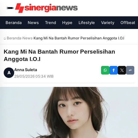
Beranda
News
Trend
Hype
Lifestyle
Variety
Offbeat
⌂ Beranda
›
News
›
Kang Mi Na Bantah Rumor Perselisihan Anggota I.O.I
Kang Mi Na Bantah Rumor Perselisihan
Anggota I.O.I
Anna Suleta
A
29/05/2026 05:34 WIB