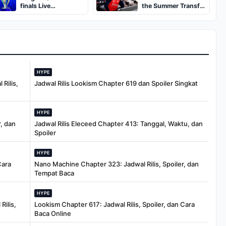
Dumpster
finals Live
the Summer Transfer
Streaming: Leg 1
Window
Fixtures, Timings,
When And Where To
Watch
HYPE
Rilis,
Jadwal Rilis Lookism Chapter 619 dan Spoiler Singkat
HYPE
, dan
Jadwal Rilis Eleceed Chapter 413: Tanggal, Waktu, dan
Spoiler
HYPE
Cara
Nano Machine Chapter 323: Jadwal Rilis, Spoiler, dan
Tempat Baca
HYPE
Rilis,
Lookism Chapter 617: Jadwal Rilis, Spoiler, dan Cara
Baca Online