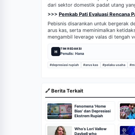
dari sektor domestik padat utang yang
>>>
Pemkab Pati Evaluasi Rencana 
Pebisnis disarankan untuk bergerak de
arus kas, serta meminimalkan ketidakse
mengambil leverage valas di tengah vol
TIM REDAKSI
H
Penulis: Hana
#depresiasi rupiah
#arus kas
#pelaku usaha
#mi
🔗 Berita Terkait
Fenomena 'Home
Bias' dan Depresiasi
Ekstrem Rupiah
Who’s Lori Vallow
Daybell who