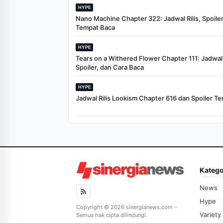
HYPE
Nano Machine Chapter 322: Jadwal Rilis, Spoiler
Tempat Baca
HYPE
Tears on a Withered Flower Chapter 111: Jadwal R
Spoiler, dan Cara Baca
HYPE
Jadwal Rilis Lookism Chapter 616 dan Spoiler Te
Katego
News
Hype
Copyright © 2026 sinergianews.com –
Variety
Semua hak cipta dilindungi.