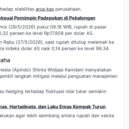
hadap stabilitas
arus kas
perusahaan.
Seksual Pemimpin Padepokan di Pekalongan
s (28/5/2026) pukul 09.18 WIB, rupiah di pasar
,32 persen ke level Rp17.858 per dolar AS.
en Rabu (27/5/2026), saat rupiah ditutup melemah ke
a indeks dolar AS naik 0,14 persen ke level 99,34.
saha
esia (Apindo) Shinta Widjaja Kamdani menyatakan
ambil langkah mitigasi melalui penguatan manajemen
au hedging terhadap fluktuasi nilai tukar semakin
mas, Hartadinata, dan Laku Emas Kompak Turun
lakukan agar lebih seimbang antara rupiah dan valuta