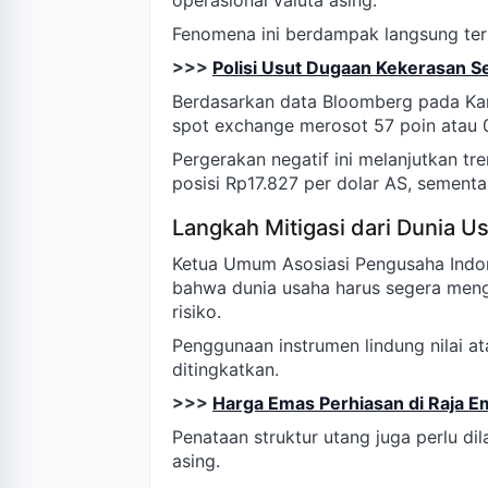
operasional valuta asing.
Fenomena ini berdampak langsung ter
>>>
Polisi Usut Dugaan Kekerasan 
Berdasarkan data Bloomberg pada Kami
spot exchange merosot 57 poin atau 0
Pergerakan negatif ini melanjutkan tr
posisi Rp17.827 per dolar AS, sementar
Langkah Mitigasi dari Dunia U
Ketua Umum Asosiasi Pengusaha Indon
bahwa dunia usaha harus segera meng
risiko.
Penggunaan instrumen lindung nilai at
ditingkatkan.
>>>
Harga Emas Perhiasan di Raja E
Penataan struktur utang juga perlu di
asing.