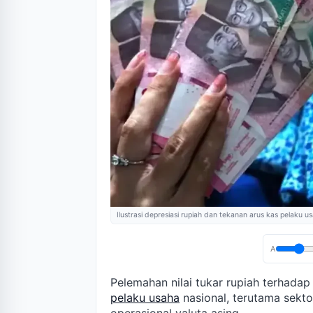
Ilustrasi depresiasi rupiah dan tekanan arus kas pelaku u
A
Pelemahan nilai tukar rupiah terhada
pelaku usaha
nasional, terutama sekt