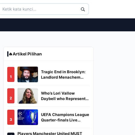
🔥
Artikel Pilihan
Tragic End in Brooklyn:
1
Landlord Menachem
Stark Abducted,
Suffocated, and Left
Who’s Lori Vallow
Burned in a Dumpster
2
Daybell who Represents
Herself in Fourth
Husband's Murder Trial
UEFA Champions League
3
Quarter-finals Live
Streaming: Leg 1
Fixtures, Timings, When
Players Manchester United MUST