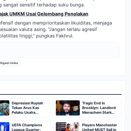
 sangat sensitif terhadap suku bunga.
Pajak UMKM Usai Gelombang Penolakan
fensif dengan memprioritaskan likuiditas, menjaga
suaian valuta asing. "Jangan terlalu agresif
atilitas tinggi," pungkas Fakhrul.
tigasi risiko
Depresiasi Rupiah
Tragic End in
Tekan Arus Kas
Brooklyn: Landlord
Pelaku Usaha
Menachem Stark
Nasional
Abducted,
Suffocated, and Left
UEFA Champions
Players Manchester
Burned in a
League Quarter-
United MUST Sell in