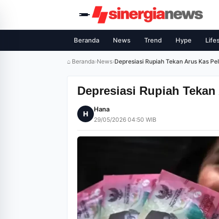
Beranda
News
Trend
Hype
Life
⌂ Beranda
›
News
›
Depresiasi Rupiah Tekan Arus Kas Pe
Depresiasi Rupiah Tekan
Hana
H
29/05/2026 04:50 WIB