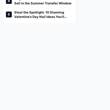
4
And Where To Watch
Sell in the Summer Transfer Window
Steal the Spotlight: 10 Stunning
5
Valentine’s Day Nail Ideas You’ll
Love!