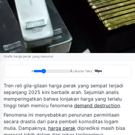
Grafik harga perak yang menurun
A
16px
A
Ukuran Teks
Tren reli gila-gilaan harga perak yang sempat terjadi
sepanjang 2025 kini berbalik arah. Sejumlah analis
memperingatkan bahwa lonjakan harga yang terlalu
tinggi telah memicu fenomena
demand destruction
.
Fenomena ini menyebabkan penurunan permintaan
secara drastis dari para pembeli komoditas logam
mulia. Dampaknya,
harga perak
diprediksi masih bisa
merosot lebih dalam dari rekor tertingginya.