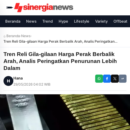
Beranda
News
Trend
Hype
Lifestyle
Variety
Offbeat
⌂ Beranda
›
News
›
Tren Reli Gila-gilaan Harga Perak Berbalik Arah, Analis Peringatkan
Penurunan Lebih Dalam
Tren Reli Gila-gilaan Harga Perak Berbalik
Arah, Analis Peringatkan Penurunan Lebih
Dalam
Hana
H
29/05/2026 04:02 WIB