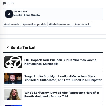
penuh.
TIM REDAKSI
A
Penulis: Anna Suleta
#salmonella
#penarikan produk
#bubuk minuman
#sks copack
🔗 Berita Terkait
SKS Copack Tarik Puluhan Bubuk Minuman karena
Kontaminasi Salmonella
Tragic End in Brooklyn: Landlord Menachem Stark
Abducted, Suffocated, and Left Burned in a Dumpster
Who’s Lori Vallow Daybell who Represents Herself in
Fourth Husband's Murder Trial