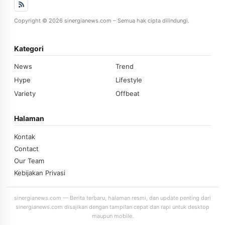
Copyright © 2026 sinergianews.com – Semua hak cipta dilindungi.
Kategori
News
Trend
Hype
Lifestyle
Variety
Offbeat
Halaman
Kontak
Contact
Our Team
Kebijakan Privasi
sinergianews.com — Berita terbaru, halaman resmi, dan update penting dari
sinergianews.com disajikan dengan tampilan cepat dan rapi untuk desktop
maupun mobile.