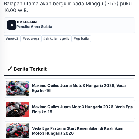
Balapan utama akan bergulir pada Minggu (31/5) pukul
16.00 WIB.
TIM REDAKSI
A
Penulis: Anna Suleta
#moto3
#veda ega
#sirkuit mugello
#gp italia
🔗 Berita Terkait
Maximo Quiles Juarai Moto3 Hongaria 2026, Veda
Ega ke-16
Maximo Quiles Juara Moto3 Hungaria 2026, Veda Ega
Finis ke-15
Veda Ega Pratama Start Kesembilan di Kualifikasi
Moto3 Hungaria 2026