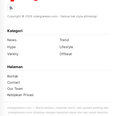
Copyright © 2026 sinergianews.com – Semua hak cipta dilindungi.
Kategori
News
Trend
Hype
Lifestyle
Variety
Offbeat
Halaman
Kontak
Contact
Our Team
Kebijakan Privasi
sinergianews.com — Berita terbaru, halaman resmi, dan update penting dari
sinergianews.com disajikan dengan tampilan cepat dan rapi untuk desktop