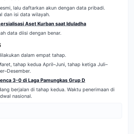
esmi, lalu daftarkan akun dengan data pribadi.
l dan isi data wilayah.
sialisasi Aset Kurban saat Iduladha
ah data diisi dengan benar.
6
ilakukan dalam empat tahap.
et, tahap kedua April–Juni, tahap ketiga Juli–
ber–Desember.
enca 3-0 di Laga Pamungkas Grup D
ang berjalan di tahap kedua. Waktu penerimaan di
dwal nasional.