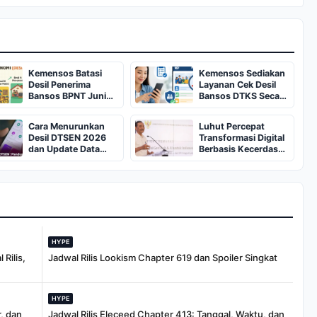
Kemensos Batasi
Kemensos Sediakan
Desil Penerima
Layanan Cek Desil
Bansos BPNT Juni
Bansos DTKS Secara
2026
Online
Cara Menurunkan
Luhut Percepat
Desil DTSEN 2026
Transformasi Digital
dan Update Data
Berbasis Kecerdasan
Bansos
Buatan
HYPE
Rilis,
Jadwal Rilis Lookism Chapter 619 dan Spoiler Singkat
HYPE
, dan
Jadwal Rilis Eleceed Chapter 413: Tanggal, Waktu, dan