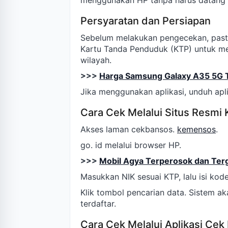
menggunakan HP tanpa harus datang 
Persyaratan dan Persiapan
Sebelum melakukan pengecekan, pasti
Kartu Tanda Penduduk (KTP) untuk m
wilayah.
>>>
Harga Samsung Galaxy A35 5G T
Jika menggunakan aplikasi, unduh apl
Cara Cek Melalui Situs Resmi
Akses laman cekbansos.
kemensos
.
go. id melalui browser HP.
>>>
Mobil Agya Terperosok dan Terg
Masukkan NIK sesuai KTP, lalu isi ko
Klik tombol pencarian data. Sistem a
terdaftar.
Cara Cek Melalui Aplikasi Cek