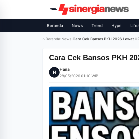
Beranda
News
Trend
Hype
Life
⌂ Beranda
›
News
›
Cara Cek Bansos PKH 2026 Lewat HP
Cara Cek Bansos PKH 20
Hana
H
28/05/2026 01:10 WIB