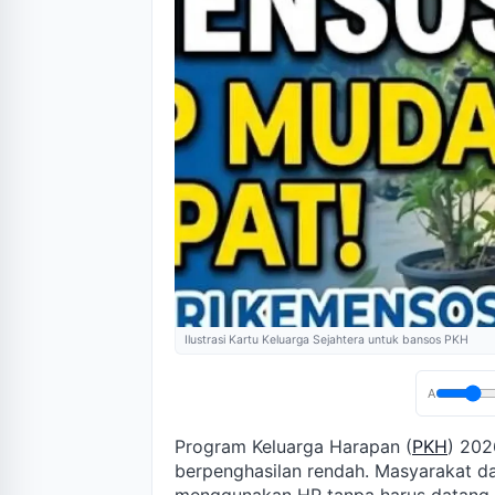
Ilustrasi Kartu Keluarga Sejahtera untuk bansos PKH
A
Program Keluarga Harapan (
PKH
) 202
berpenghasilan rendah. Masyarakat d