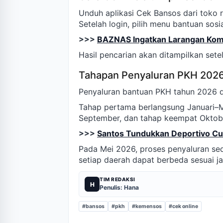
Unduh aplikasi Cek Bansos dari toko r
Setelah login, pilih menu bantuan sosia
>>>
BAZNAS Ingatkan Larangan Komer
Hasil pencarian akan ditampilkan setel
Tahapan Penyaluran PKH 202
Penyaluran bantuan PKH tahun 2026 d
Tahap pertama berlangsung Januari–Mar
September, dan tahap keempat Okto
>>>
Santos Tundukkan Deportivo Cu
Pada Mei 2026, proses penyaluran sed
setiap daerah dapat berbeda sesuai ja
TIM REDAKSI
H
Penulis: Hana
#bansos
#pkh
#kemensos
#cek online