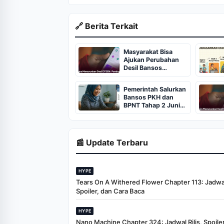
🔗 Berita Terkait
Masyarakat Bisa
Ajukan Perubahan
Desil Bansos
Kemensos Melalui
Aplikasi
Pemerintah Salurkan
Bansos PKH dan
BPNT Tahap 2 Juni
2026
📰 Update Terbaru
HYPE
Tears On A Withered Flower Chapter 113: Jadwal 
Spoiler, dan Cara Baca
HYPE
Nano Machine Chapter 324: Jadwal Rilis, Spoiler