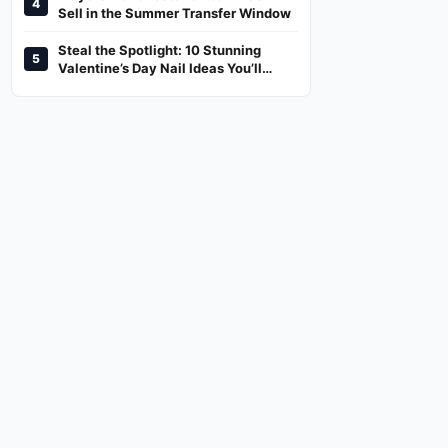
4
And Where To Watch
Sell in the Summer Transfer Window
Steal the Spotlight: 10 Stunning
5
Valentine’s Day Nail Ideas You’ll
Love!