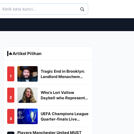
🔥
Artikel Pilihan
Tragic End in Brooklyn:
1
Landlord Menachem
Stark Abducted,
Suffocated, and Left
Who’s Lori Vallow
Burned in a Dumpster
2
Daybell who Represents
Herself in Fourth
Husband's Murder Trial
UEFA Champions League
3
Quarter-finals Live
Streaming: Leg 1
Fixtures, Timings, When
Players Manchester United MUST