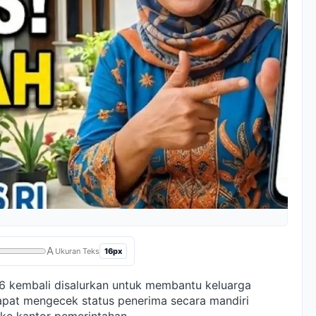
A
16px
Ukuran Teks
6 kembali disalurkan untuk membantu keluarga
apat mengecek status penerima secara mandiri