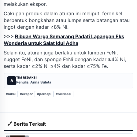
melakukan ekspor.
Cakupan produk dalam aturan ini meliputi feronikel
berbentuk bongkahan atau lumps serta batangan atau
ingot dengan kadar ≥8% Ni.
>>>
Ribuan Warga Semarang Padati Lapangan Eks
Wonderia untuk Salat Idul Adha
Selain itu, aturan juga berlaku untuk lumpen FeNi,
nugget FeNi, dan sponge FeNi dengan kadar ≥4% Ni,
serta kadar ≥2% Ni ≤4% dan kadar ≥75% Fe.
TIM REDAKSI
A
Penulis: Anna Suleta
#nikel
#ekspor
#perhapi
#hilirisasi
🔗 Berita Terkait