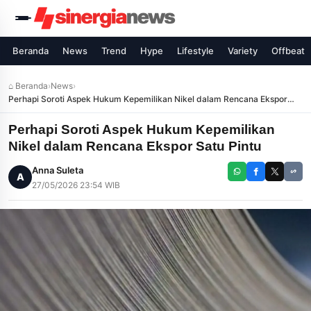
Beranda
News
Trend
Hype
Lifestyle
Variety
Offbeat
⌂ Beranda
›
News
›
Perhapi Soroti Aspek Hukum Kepemilikan Nikel dalam Rencana Ekspor
Satu Pintu
Perhapi Soroti Aspek Hukum Kepemilikan
Nikel dalam Rencana Ekspor Satu Pintu
Anna Suleta
A
27/05/2026 23:54 WIB