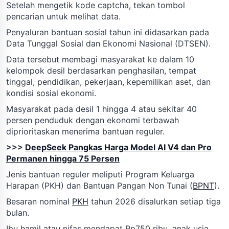
Setelah mengetik kode captcha, tekan tombol
pencarian untuk melihat data.
Penyaluran bantuan sosial tahun ini didasarkan pada
Data Tunggal Sosial dan Ekonomi Nasional (DTSEN).
Data tersebut membagi masyarakat ke dalam 10
kelompok desil berdasarkan penghasilan, tempat
tinggal, pendidikan, pekerjaan, kepemilikan aset, dan
kondisi sosial ekonomi.
Masyarakat pada desil 1 hingga 4 atau sekitar 40
persen penduduk dengan ekonomi terbawah
diprioritaskan menerima bantuan reguler.
>>>
DeepSeek Pangkas Harga Model AI V4 dan Pro
Permanen hingga 75 Persen
Jenis bantuan reguler meliputi Program Keluarga
Harapan (PKH) dan Bantuan Pangan Non Tunai (
BPNT
).
Besaran nominal
PKH
tahun 2026 disalurkan setiap tiga
bulan.
Ibu hamil atau nifas mendapat Rp750 ribu, anak usia