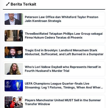
🔗 Berita Terkait
Peterson Law Office dan Whiteford Taylor Preston
Jalin Kemitraan Strategis
ThreeBestRated Tetapkan Phillips Law Group sebagai
Firma Hukum Cedera Teratas di Phoenix
Tragic End in Brooklyn: Landlord Menachem Stark
Abducted, Suffocated, and Left Burned in a Dumpster
Who’s Lori Vallow Daybell who Represents Herself in
Fourth Husband's Murder Trial
UEFA Champions League Quarter-finals Live
Streaming: Leg 1 Fixtures, Timings, When And Where
To Watch
Players Manchester United MUST Sell in the Summer
Transfer Window