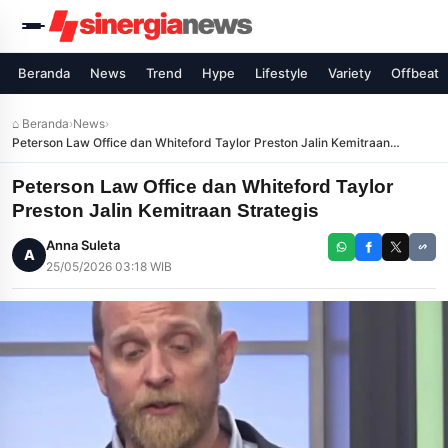
Beranda
News
Trend
Hype
Lifestyle
Variety
Offbeat
⌂ Beranda
›
News
›
Peterson Law Office dan Whiteford Taylor Preston Jalin Kemitraan
Strategis
Peterson Law Office dan Whiteford Taylor
Preston Jalin Kemitraan Strategis
Anna Suleta
A
25/05/2026 03:18 WIB