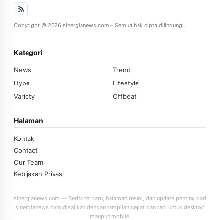
Copyright © 2026 sinergianews.com – Semua hak cipta dilindungi.
Kategori
News
Trend
Hype
Lifestyle
Variety
Offbeat
Halaman
Kontak
Contact
Our Team
Kebijakan Privasi
sinergianews.com — Berita terbaru, halaman resmi, dan update penting dari
sinergianews.com disajikan dengan tampilan cepat dan rapi untuk desktop
maupun mobile.