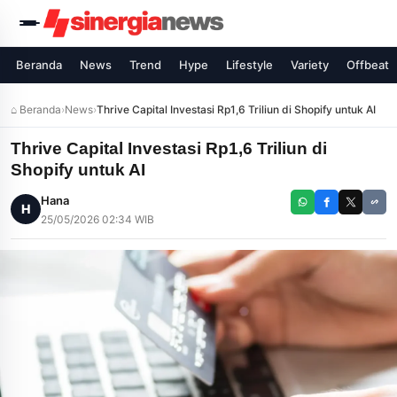
Beranda
News
Trend
Hype
Lifestyle
Variety
Offbeat
⌂ Beranda
›
News
›
Thrive Capital Investasi Rp1,6 Triliun di Shopify untuk AI
Thrive Capital Investasi Rp1,6 Triliun di
Shopify untuk AI
Hana
H
25/05/2026 02:34 WIB