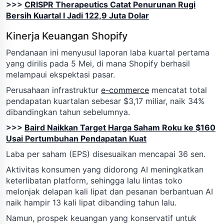
>>>
CRISPR Therapeutics Catat Penurunan Rugi
Bersih Kuartal I Jadi 122,9 Juta Dolar
Kinerja Keuangan Shopify
Pendanaan ini menyusul laporan laba kuartal pertama
yang dirilis pada 5 Mei, di mana Shopify berhasil
melampaui ekspektasi pasar.
Perusahaan infrastruktur
e-commerce
mencatat total
pendapatan kuartalan sebesar $3,17 miliar, naik 34%
dibandingkan tahun sebelumnya.
>>>
Baird Naikkan Target Harga Saham Roku ke $160
Usai Pertumbuhan Pendapatan Kuat
Laba per saham (EPS) disesuaikan mencapai 36 sen.
Aktivitas konsumen yang didorong AI meningkatkan
keterlibatan platform, sehingga lalu lintas toko
melonjak delapan kali lipat dan pesanan berbantuan AI
naik hampir 13 kali lipat dibanding tahun lalu.
Namun, prospek keuangan yang konservatif untuk