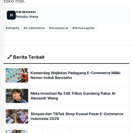
toko ritel.
TIM REDAKSI
H
Penulis: Hana
#shopify
#e-commerce
#investasi ai
#thrive capital
🔗 Berita Terkait
Kemendag Wajibkan Pedagang E-Commerce Miliki
Nomor Induk Berusaha
Meta Investasi Rp 248 Triliun Gandeng Pakar AI
Alexandr Wang
Shopee dan TikTok Shop Kuasai Pasar E-Commerce
Indonesia 2026