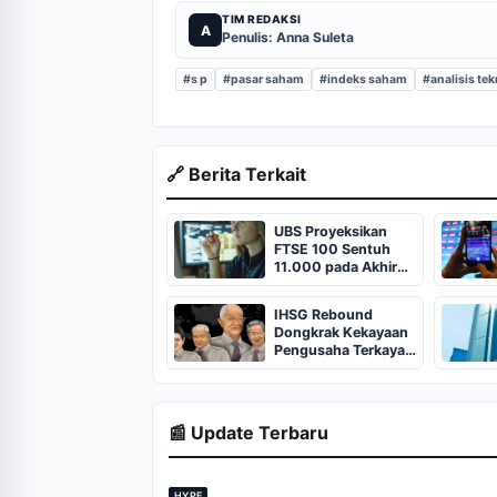
TIM REDAKSI
A
Penulis: Anna Suleta
#s p
#pasar saham
#indeks saham
#analisis tek
🔗 Berita Terkait
UBS Proyeksikan
FTSE 100 Sentuh
11.000 pada Akhir
2026
IHSG Rebound
Dongkrak Kekayaan
Pengusaha Terkaya
Indonesia
📰 Update Terbaru
HYPE