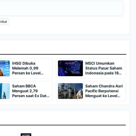
nikal
IHSG Dibuka
MSCI Umumkan
Melemah 0,99
Status Pasar Saham
Persen ke Level
Indonesia pada 18
6.159 pada 18 Juni
Juni 2026
2026
Saham BBCA
Saham Chandra Asri
Menguat 2,79
Pacific Berpotensi
Persen saat Ex Date
Menguat ke Level
Dividen Interim
Resistance
HYPE