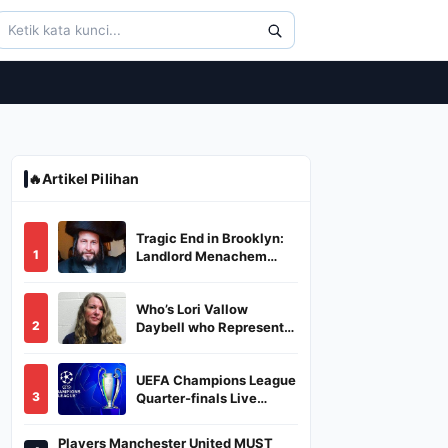
🔥
Artikel Pilihan
Tragic End in Brooklyn:
1
Landlord Menachem
Stark Abducted,
Suffocated, and Left
Who’s Lori Vallow
Burned in a Dumpster
2
Daybell who Represents
Herself in Fourth
Husband's Murder Trial
UEFA Champions League
3
Quarter-finals Live
Streaming: Leg 1
Fixtures, Timings, When
Players Manchester United MUST