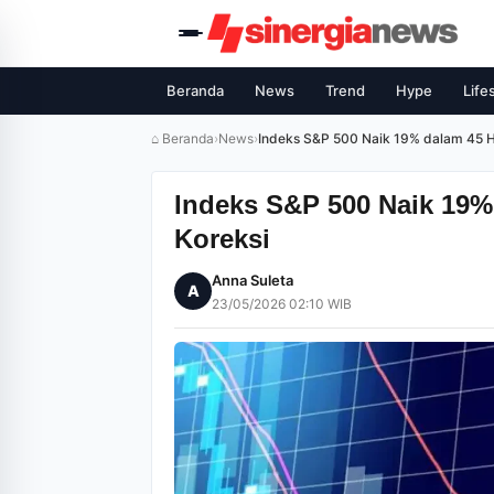
Beranda
News
Trend
Hype
Life
⌂ Beranda
›
News
›
Indeks S&P 500 Naik 19% dalam 45 Har
Indeks S&P 500 Naik 19% 
Koreksi
Anna Suleta
A
23/05/2026 02:10 WIB