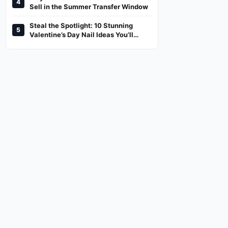
4
And Where To Watch
Sell in the Summer Transfer Window
Steal the Spotlight: 10 Stunning
5
Valentine’s Day Nail Ideas You’ll
Love!