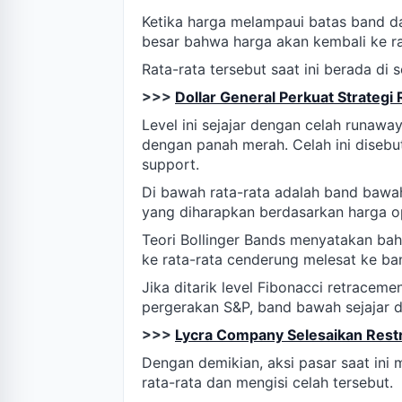
Ketika harga melampaui batas band da
besar bahwa harga akan kembali ke ra
Rata-rata tersebut saat ini berada di s
>>>
Dollar General Perkuat Strategi
Level ini sejajar dengan celah runawa
dengan panah merah. Celah ini disebut
support.
Di bawah rata-rata adalah band bawa
yang diharapkan berdasarkan harga ops
Teori Bollinger Bands menyatakan ba
ke rata-rata cenderung melesat ke ba
Jika ditarik level Fibonacci retraceme
pergerakan S&P, band bawah sejajar 
>>>
Lycra Company Selesaikan Restru
Dengan demikian, aksi pasar saat ini
rata-rata dan mengisi celah tersebut.