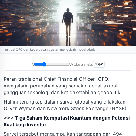
Ilustrasi CFO dan kecerdasan buatan mengubah model bisnis
A
16px
A
Ukuran Teks
Peran tradisional Chief Financial Officer (
CFO
)
mengalami perubahan yang semakin cepat akibat
gangguan teknologi dan ketidakstabilan geopolitik.
Hal ini terungkap dalam survei global yang dilakukan
Oliver Wyman dan New York Stock Exchange (NYSE).
>>>
Tiga Saham Komputasi Kuantum dengan Potensi
Kuat bagi Investor
Survei tersebut mengumpulkan tanggapan dari 494