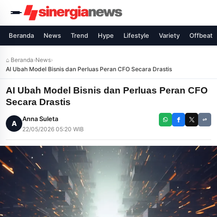
Beranda
News
Trend
Hype
Lifestyle
Variety
Offbeat
⌂ Beranda
›
News
›
AI Ubah Model Bisnis dan Perluas Peran CFO Secara Drastis
AI Ubah Model Bisnis dan Perluas Peran CFO
Secara Drastis
Anna Suleta
A
22/05/2026 05:20 WIB