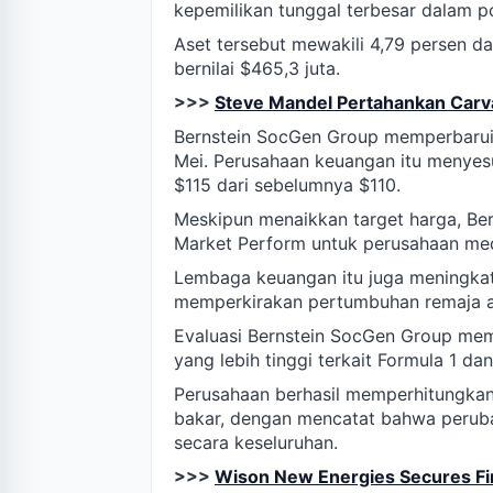
kepemilikan tunggal terbesar dalam po
Aset tersebut mewakili 4,79 persen dar
bernilai $465,3 juta.
>>>
Steve Mandel Pertahankan Carva
Bernstein SocGen Group memperbarui
Mei. Perusahaan keuangan itu menyes
$115 dari sebelumnya $110.
Meskipun menaikkan target harga, B
Market Perform untuk perusahaan med
Lembaga keuangan itu juga meningka
memperkirakan pertumbuhan remaja ak
Evaluasi Bernstein SocGen Group me
yang lebih tinggi terkait Formula 1 d
Perusahaan berhasil memperhitungkan
bakar, dengan mencatat bahwa perub
secara keseluruhan.
>>>
Wison New Energies Secures Fir