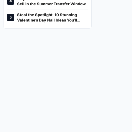
4
And Where To Watch
Sell in the Summer Transfer Window
Steal the Spotlight: 10 Stunning
5
Valentine’s Day Nail Ideas You’ll
Love!