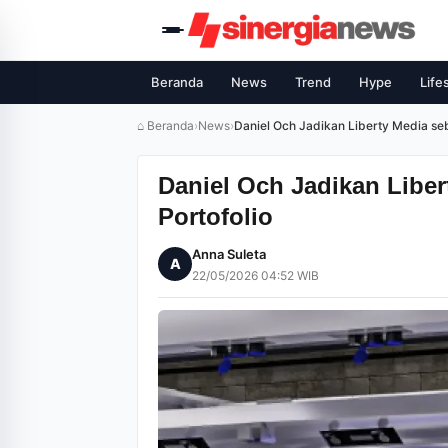
Beranda
News
Trend
Hype
Life
⌂ Beranda
›
News
›
Daniel Och Jadikan Liberty Media seb
Daniel Och Jadikan Liber
Portofolio
Anna Suleta
A
22/05/2026 04:52 WIB