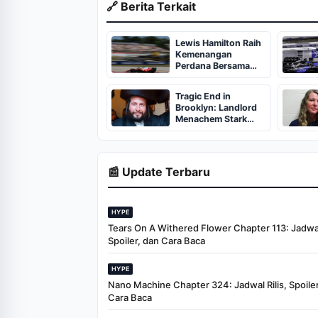
🔗 Berita Terkait
Lewis Hamilton Raih
Kemenangan
Perdana Bersama
Ferrari di GP Spanyol
2026
Tragic End in
Brooklyn: Landlord
Menachem Stark
Abducted,
Suffocated, and Left
Burned in a
Dumpster
📰 Update Terbaru
HYPE
Tears On A Withered Flower Chapter 113: Jadwal 
Spoiler, dan Cara Baca
HYPE
Nano Machine Chapter 324: Jadwal Rilis, Spoiler
Cara Baca