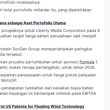
rtofolio investasinya.
i total portofolio miliarder itu, yang diperkirakan
na sebagai Aset Portofolio Utama
 prospeknya untuk Liberty Media Corporation pada 8
uaikan target harga saham perusahaan naik menjadi
ernstein SocGen Group mempertahankan peringkat
ia tersebut.
tkan proyeksi pertumbuhan untuk sponsor
Formula
1,
hir, bukan remaja pertengahan, untuk tahun 2026.
masukkan penyesuaian untuk harga pokok penjualan
an MotoGP.
 pendapatan tambahan dari kenaikan biaya bahan
ahan keuangan ini berdampak minimal pada EBITDA
st US Patents for Floating Wind Technology