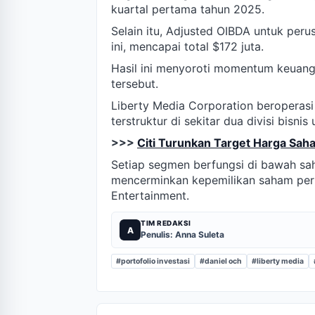
kuartal pertama tahun 2025.
Selain itu, Adjusted OIBDA untuk per
ini, mencapai total $172 juta.
Hasil ini menyoroti momentum keuanga
tersebut.
Liberty Media Corporation beroperas
terstruktur di sekitar dua divisi bisnis
>>>
Citi Turunkan Target Harga Sah
Setiap segmen berfungsi di bawah sa
mencerminkan kepemilikan saham peru
Entertainment.
TIM REDAKSI
A
Penulis: Anna Suleta
#portofolio investasi
#daniel och
#liberty media