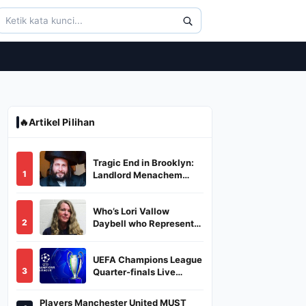
🔥
Artikel Pilihan
Tragic End in Brooklyn:
1
Landlord Menachem
Stark Abducted,
Suffocated, and Left
Who’s Lori Vallow
Burned in a Dumpster
2
Daybell who Represents
Herself in Fourth
Husband's Murder Trial
UEFA Champions League
3
Quarter-finals Live
Streaming: Leg 1
Fixtures, Timings, When
Players Manchester United MUST