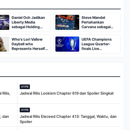
Daniel Och Jadikan
Steve Mandel
Liberty Media
Pertahankan
sebagai Holding
Carvana sebagai
Teratas Portofolio
Aset Portofolio
Utama
Who’s Lori Vallow
UEFA Champions
Daybell who
League Quarter-
Represents Herself
finals Live
in Fourth Husband's
Streaming: Leg 1
Murder Trial
Fixtures, Timings,
When And Where To
Watch
HYPE
Rilis,
Jadwal Rilis Lookism Chapter 619 dan Spoiler Singkat
HYPE
, dan
Jadwal Rilis Eleceed Chapter 413: Tanggal, Waktu, dan
Spoiler