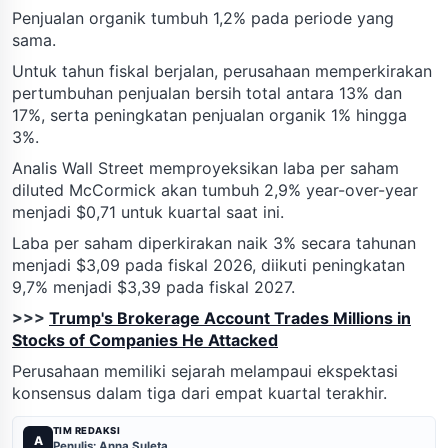
Penjualan organik tumbuh 1,2% pada periode yang
sama.
Untuk tahun fiskal berjalan, perusahaan memperkirakan
pertumbuhan penjualan bersih total antara 13% dan
17%, serta peningkatan penjualan organik 1% hingga
3%.
Analis Wall Street memproyeksikan laba per saham
diluted McCormick akan tumbuh 2,9% year-over-year
menjadi $0,71 untuk kuartal saat ini.
Laba per saham diperkirakan naik 3% secara tahunan
menjadi $3,09 pada fiskal 2026, diikuti peningkatan
9,7% menjadi $3,39 pada fiskal 2027.
>>>
Trump's Brokerage Account Trades Millions in
Stocks of Companies He Attacked
Perusahaan memiliki sejarah melampaui ekspektasi
konsensus dalam tiga dari empat kuartal terakhir.
TIM REDAKSI
A
Penulis: Anna Suleta