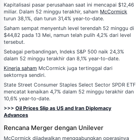
Kapitalisasi pasar perusahaan saat ini mencapai $12,46
miliar. Dalam 52 minggu terakhir, saham
McCormick
turun 38,1%, dan turun 31,4% year-to-date.
Saham sempat menyentuh level terendah 52 minggu di
$44,82 pada 13 Mei, namun telah pulih 4,2% dari level
tersebut.
Sebagai perbandingan, Indeks S&P 500 naik 24,3%
dalam 52 minggu terakhir dan 8,1% year-to-date.
Kinerja saham
McCormick juga tertinggal dari
sektornya sendiri.
State Street Consumer Staples Select Sector SPDR ETF
mencatat kenaikan 4,7% dalam 52 minggu terakhir dan
10,6% year-to-date.
>>>
Oil Prices Slip as US and Iran Diplomacy
Advances
Rencana Merger dengan Unilever
McCormick dijadwalkan menggabungkan operasinya