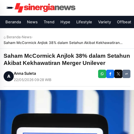
Beranda
News
Trend
Hype
Lifestyle
Variety
Offbeat
⌂ Beranda
›
News
›
Saham McCormick Anjlok 38% dalam Setahun Akibat Kekhawatiran
Merger Unilever
Saham McCormick Anjlok 38% dalam Setahun
Akibat Kekhawatiran Merger Unilever
Anna Suleta
A
22/05/2026 09:28 WIB