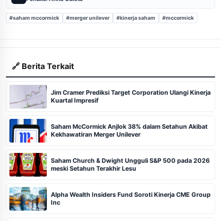
#saham mccormick
#merger unilever
#kinerja saham
#mccormick
🔗 Berita Terkait
Jim Cramer Prediksi Target Corporation Ulangi Kinerja
Kuartal Impresif
Saham McCormick Anjlok 38% dalam Setahun Akibat
Kekhawatiran Merger Unilever
Saham Church & Dwight Ungguli S&P 500 pada 2026
meski Setahun Terakhir Lesu
Alpha Wealth Insiders Fund Soroti Kinerja CME Group
Inc