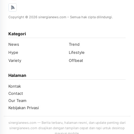
Copyright © 2026 sinergianews.com – Semua hak cipta dilindungi.
Kategori
News
Trend
Hype
Lifestyle
Variety
Offbeat
Halaman
Kontak
Contact
Our Team
Kebijakan Privasi
sinergianews.com — Berita terbaru, halaman resmi, dan update penting dari
sinergianews.com disajikan dengan tampilan cepat dan rapi untuk desktop
maupun mobile.