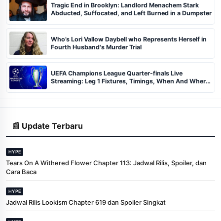
Tragic End in Brooklyn: Landlord Menachem Stark
Abducted, Suffocated, and Left Burned in a Dumpster
Who’s Lori Vallow Daybell who Represents Herself in
Fourth Husband's Murder Trial
UEFA Champions League Quarter-finals Live
Streaming: Leg 1 Fixtures, Timings, When And Where
To Watch
📰 Update Terbaru
HYPE
Tears On A Withered Flower Chapter 113: Jadwal Rilis, Spoiler, dan
Cara Baca
HYPE
Jadwal Rilis Lookism Chapter 619 dan Spoiler Singkat