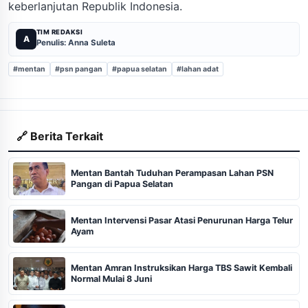
keberlanjutan Republik Indonesia.
TIM REDAKSI
A
Penulis: Anna Suleta
#mentan
#psn pangan
#papua selatan
#lahan adat
🔗 Berita Terkait
Mentan Bantah Tuduhan Perampasan Lahan PSN
Pangan di Papua Selatan
Mentan Intervensi Pasar Atasi Penurunan Harga Telur
Ayam
Mentan Amran Instruksikan Harga TBS Sawit Kembali
Normal Mulai 8 Juni