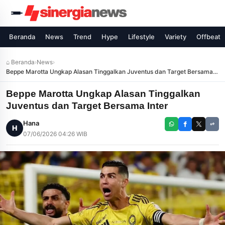
Beranda
News
Trend
Hype
Lifestyle
Variety
Offbeat
⌂ Beranda
›
News
›
Beppe Marotta Ungkap Alasan Tinggalkan Juventus dan Target Bersama
Inter
Beppe Marotta Ungkap Alasan Tinggalkan
Juventus dan Target Bersama Inter
Hana
H
07/06/2026 04:26 WIB