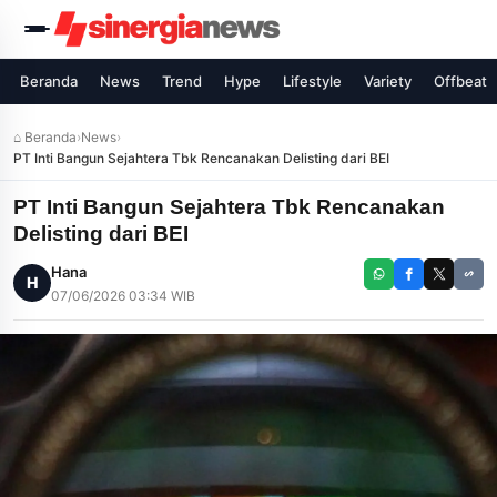
Beranda
News
Trend
Hype
Lifestyle
Variety
Offbeat
⌂ Beranda
›
News
›
PT Inti Bangun Sejahtera Tbk Rencanakan Delisting dari BEI
PT Inti Bangun Sejahtera Tbk Rencanakan
Delisting dari BEI
Hana
H
07/06/2026 03:34 WIB