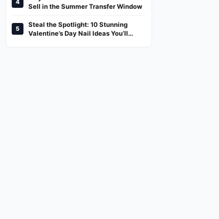
4
And Where To Watch
Sell in the Summer Transfer Window
Steal the Spotlight: 10 Stunning
5
Valentine’s Day Nail Ideas You’ll
Love!