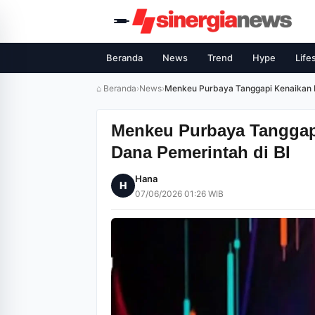
Beranda
News
Trend
Hype
Life
⌂ Beranda
›
News
›
Menkeu Purbaya Tanggapi Kenaikan 
Menkeu Purbaya Tangga
Dana Pemerintah di BI
Hana
H
07/06/2026 01:26 WIB