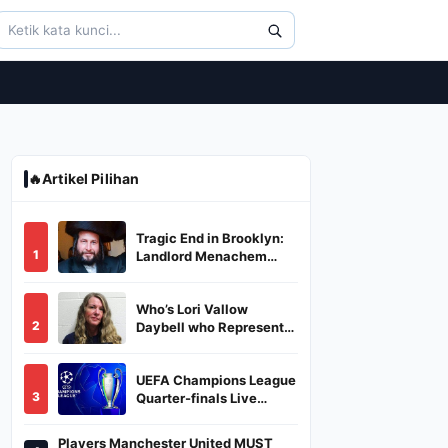
🔥
Artikel Pilihan
Tragic End in Brooklyn:
1
Landlord Menachem
Stark Abducted,
Suffocated, and Left
Who’s Lori Vallow
Burned in a Dumpster
2
Daybell who Represents
Herself in Fourth
Husband's Murder Trial
UEFA Champions League
3
Quarter-finals Live
Streaming: Leg 1
Fixtures, Timings, When
Players Manchester United MUST