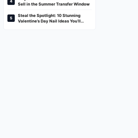
4
And Where To Watch
Sell in the Summer Transfer Window
Steal the Spotlight: 10 Stunning
5
Valentine’s Day Nail Ideas You’ll
Love!