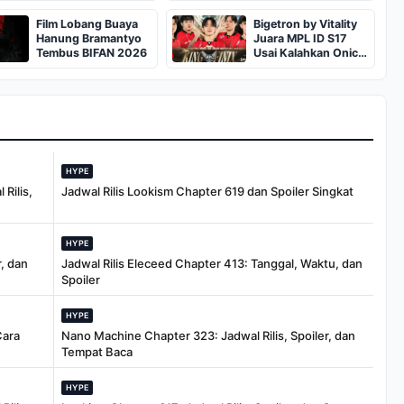
Gratis
Film Lobang Buaya
Bigetron by Vitality
Hanung Bramantyo
Juara MPL ID S17
Tembus BIFAN 2026
Usai Kalahkan Onic
4-1
HYPE
Rilis,
Jadwal Rilis Lookism Chapter 619 dan Spoiler Singkat
HYPE
, dan
Jadwal Rilis Eleceed Chapter 413: Tanggal, Waktu, dan
Spoiler
HYPE
Cara
Nano Machine Chapter 323: Jadwal Rilis, Spoiler, dan
Tempat Baca
HYPE