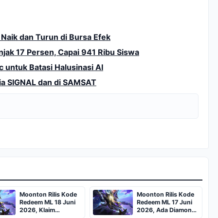
Naik dan Turun di Bursa Efek
ak 17 Persen, Capai 941 Ribu Siswa
c untuk Batasi Halusinasi AI
via SIGNAL dan di SAMSAT
Moonton Rilis Kode
Moonton Rilis Kode
Redeem ML 18 Juni
Redeem ML 17 Juni
2026, Klaim
2026, Ada Diamond
Diamond dan Skin
Gratis